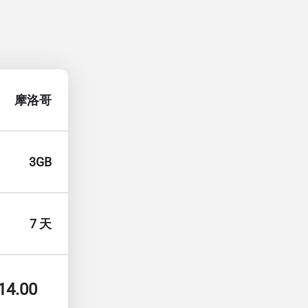
摩洛哥
3GB
7 天
14.00