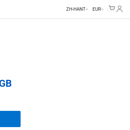
Cart
我的
ZH-HANT
EUR
GB