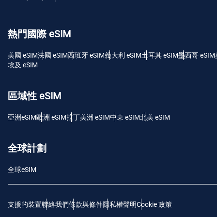
USD 
熱門國際 eSIM
E
SGD
美國 eSIM
法國 eSIM
西班牙 eSIM
義大利 eSIM
土耳其 eSIM
墨西哥 eSIM
埃及 eSIM
D
JPY
區域性 eSIM
F
亞洲eSIM
歐洲 eSIM
拉丁美洲 eSIM
中東 eSIM
北美 eSIM
THB
全球計劃
IDR
全球eSIM
CAD
支援的裝置
聯絡我們
條款與條件
隱私權聲明
Cookie 政策
P