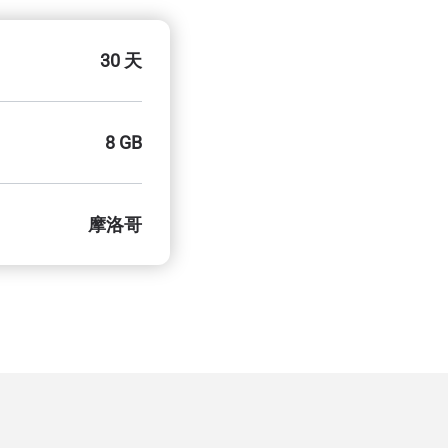
30 天
8 GB
摩洛哥