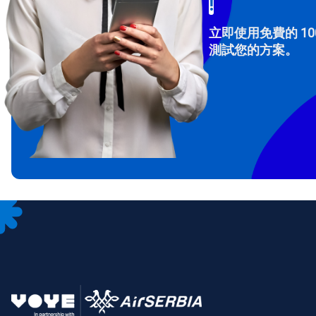
!
立即使用免費的 10
測試您的方案。
How 
To get
Then, 
provid
in you
withou
電子
選
選
搜尋