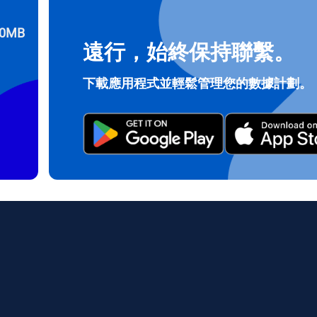
0MB
遠行，始終保持聯繫。
登入或註冊
do I get my eSim?
下載應用程式並輕鬆管理您的數據計劃。
繼續前往您的帳戶或在幾秒鐘內建立一個新帳戶。
 your eSIM, start by checking if your device supports eSIM techn
contact your mobile carrier to request an eSIM activation. They w
e you with a QR code or activation details that you can scan or 
r device settings. Once activated, you can enjoy the benefits of 
t needing a physical SIM card!
或使用電子郵件繼續
郵件
擇貨幣：
發送驗證碼
擇語言：
貨幣