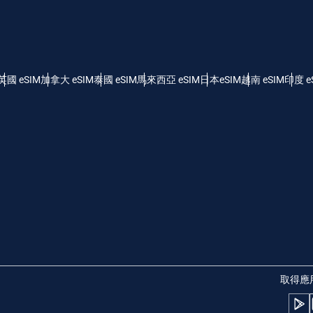
- 美元 (US)
KRW - 韓元
nglish
Español
 - 新加坡元
TWD - 新台幣
英國 eSIM
加拿大 eSIM
泰國 eSIM
馬來西亞 eSIM
日本eSIM
越南 eSIM
印度 e
eutsch
简体中文
 - 日圓
EUR - 歐元
rançais
العربية
 - 泰銖
PHP - 菲律賓比索
繁體中文
עברית
 - 印尼盾
AUD - 澳幣
日本語
한국어
 - 加幣
GBP - 英鎊
取得應
olski
Português