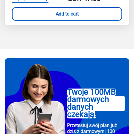
Add to cart
Twoje 100MB
darmowych
danych
czekają!
Przetestuj swój plan już
dziś z darmowymi 100