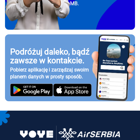
MB.
Podróżuj daleko, bądź
zawsze w kontakcie.
Pobierz aplikację i zarządzaj swoim
planem danych w prosty sposób.