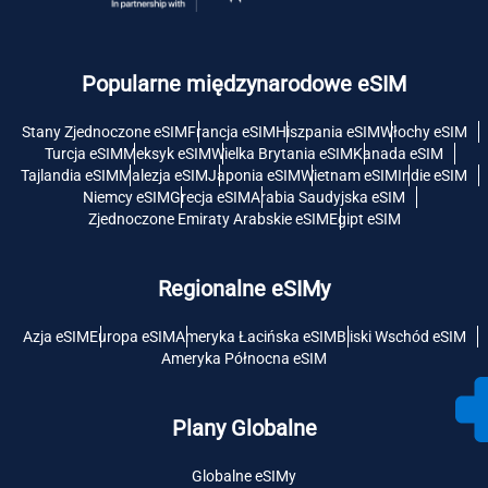
Popularne międzynarodowe eSIM
Stany Zjednoczone eSIM
Francja eSIM
Hiszpania eSIM
Włochy eSIM
Turcja eSIM
Meksyk eSIM
Wielka Brytania eSIM
Kanada eSIM
Tajlandia eSIM
Malezja eSIM
Japonia eSIM
Wietnam eSIM
Indie eSIM
Niemcy eSIM
Grecja eSIM
Arabia Saudyjska eSIM
Zjednoczone Emiraty Arabskie eSIM
Egipt eSIM
Regionalne eSIMy
Azja eSIM
Europa eSIM
Ameryka Łacińska eSIM
Bliski Wschód eSIM
Ameryka Północna eSIM
Plany Globalne
Globalne eSIMy