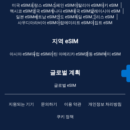
미국 eSIM
프랑스 eSIM
스페인 eSIM
이탈리아 eSIM
터키 eSIM
멕시코 eSIM
영국 eSIM
캐나다 eSIM
태국 eSIM
말레이시아 eSIM
일본 eSIM
베트남 eSIM
인도 eSIM
독일 eSIM
그리스 eSIM
사우디아라비아 eSIM
아랍에미리트 eSIM
이집트 eSIM
지역 eSIM
아시아 eSIM
유럽 ​​eSIM
라틴 아메리카 eSIM
중동 eSIM
북미 eSIM
글로벌 계획
글로벌 eSIM
지원되는 기기
문의하기
이용 약관
개인정보 처리방침
쿠키 정책