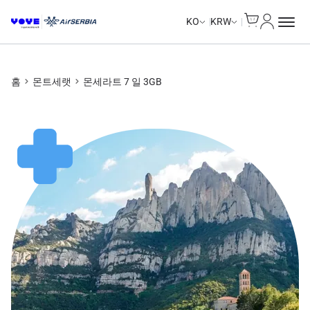
Cart
내 계정
Unlimited Data
Unlimited Data
Unlimited Data
Unlimited Data
KO
KRW
홈
몬트세랫
몬세라트 7 일 3GB