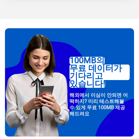
100MB의
무료 데이터가
기다리고
있습니다!
해외에서 이심이 안되면 어
떡하지? 미리 테스트해볼
수 있게 무료 100MB 제공
해드려요