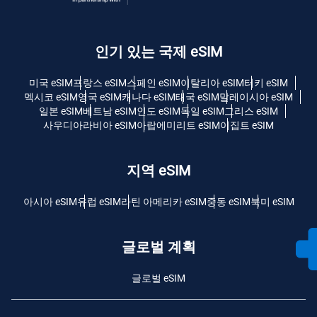
인기 있는 국제 eSIM
미국 eSIM
프랑스 eSIM
스페인 eSIM
이탈리아 eSIM
터키 eSIM
멕시코 eSIM
영국 eSIM
캐나다 eSIM
태국 eSIM
말레이시아 eSIM
일본 eSIM
베트남 eSIM
인도 eSIM
독일 eSIM
그리스 eSIM
사우디아라비아 eSIM
아랍에미리트 eSIM
이집트 eSIM
지역 eSIM
아시아 eSIM
유럽 ​​eSIM
라틴 아메리카 eSIM
중동 eSIM
북미 eSIM
글로벌 계획
글로벌 eSIM