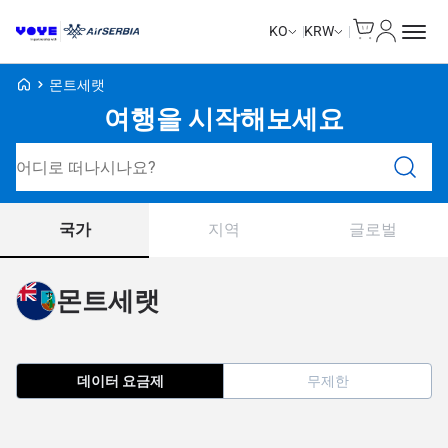
Cart
내 계정
KO
KRW
Voye Homepage
몬트세랫
여행을 시작해보세요
요금제 검색
국가
지역
글로벌
몬트세랫
데이터 요금제
무제한