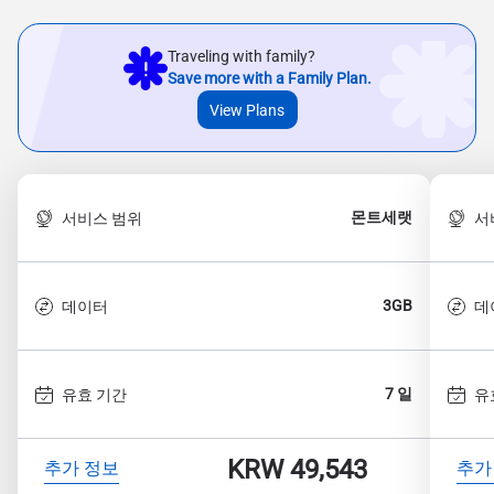
Traveling with family?
Save more with a Family Plan.
View Plans
몬트세랫
서비스 범위
서
3GB
데이터
데
7 일
유효 기간
유
KRW 49,543
추가 정보
추가