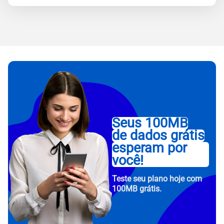
Seus 100MB
de dados grátis
esperam por
você!
Teste seu plano hoje com
100MB grátis.