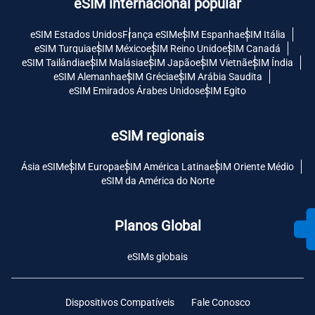
eSIM internacional popular
eSIM Estados Unidos
França eSIM
eSIM Espanha
eSIM Itália
eSIM Turquia
eSIM México
eSIM Reino Unido
eSIM Canadá
eSIM Tailândia
eSIM Malásia
eSIM Japão
eSIM Vietnã
eSIM Índia
eSIM Alemanha
eSIM Grécia
eSIM Arábia Saudita
eSIM Emirados Árabes Unidos
eSIM Egito
eSIM regionais
Ásia eSIM
eSIM Europa
eSIM América Latina
eSIM Oriente Médio
eSIM da América do Norte
Planos Global
eSIMs globais
Dispositivos Compatíveis
Fale Conosco