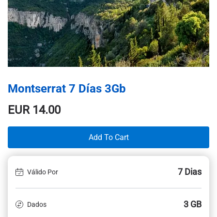
Montserrat 7 Días 3Gb
EUR
14.00
Add To Cart
7 Dias
Válido Por
3 GB
Dados