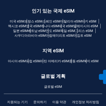
인기 있는 국제 eSIM
미국 eSIM
프랑스 eSIM
스페인 eSIM
이탈리아 eSIM
터키 eSIM
멕시코 eSIM
영국 eSIM
캐나다 eSIM
태국 eSIM
말레이시아 eSIM
일본 eSIM
베트남 eSIM
인도 eSIM
독일 eSIM
그리스 eSIM
사우디아라비아 eSIM
아랍에미리트 eSIM
이집트 eSIM
지역 eSIM
아시아 eSIM
유럽 ​​eSIM
라틴 아메리카 eSIM
중동 eSIM
북미 eSIM
글로벌 계획
글로벌 eSIM
지원되는 기기
문의하기
이용 약관
개인정보 처리방침