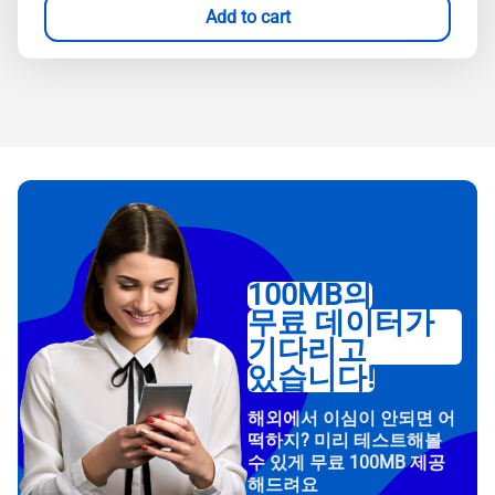
Add to cart
100MB의
무료 데이터가
기다리고
있습니다!
해외에서 이심이 안되면 어
떡하지? 미리 테스트해볼
수 있게 무료 100MB 제공
해드려요