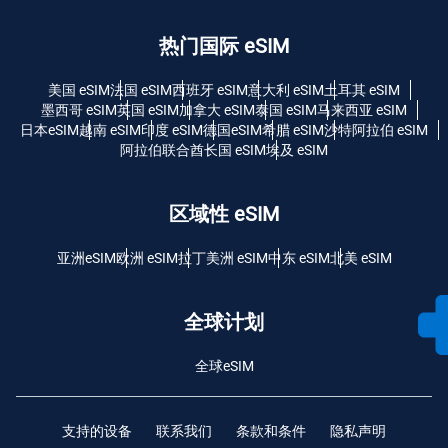
热门国际 eSIM
美国 eSIM
法国 eSIM
西班牙 eSIM
意大利 eSIM
土耳其 eSIM
墨西哥 eSIM
英国 eSIM
加拿大 eSIM
泰国 eSIM
马来西亚 eSIM
日本eSIM
越南 eSIM
印度 eSIM
德国eSIM
希腊 eSIM
沙特阿拉伯 eSIM
阿拉伯联合酋长国 eSIM
埃及 eSIM
区域性 eSIM
亚洲eSIM
欧洲 eSIM
拉丁美洲 eSIM
中东 eSIM
北美 eSIM
全球计划
全球eSIM
支持的设备
联系我们
条款和条件
隐私声明