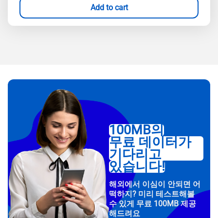
Add to cart
100MB의
무료 데이터가
기다리고
있습니다!
해외에서 이심이 안되면 어
떡하지? 미리 테스트해볼
수 있게 무료 100MB 제공
해드려요