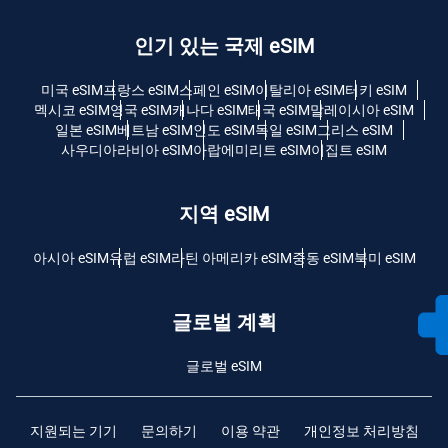
인기 있는 국제 eSIM
미국 eSIM
프랑스 eSIM
스페인 eSIM
이탈리아 eSIM
터키 eSIM
멕시코 eSIM
영국 eSIM
캐나다 eSIM
태국 eSIM
말레이시아 eSIM
일본 eSIM
베트남 eSIM
인도 eSIM
독일 eSIM
그리스 eSIM
사우디아라비아 eSIM
아랍에미리트 eSIM
이집트 eSIM
지역 eSIM
아시아 eSIM
유럽 ​​eSIM
라틴 아메리카 eSIM
중동 eSIM
북미 eSIM
글로벌 계획
글로벌 eSIM
지원되는 기기
문의하기
이용 약관
개인정보 처리방침