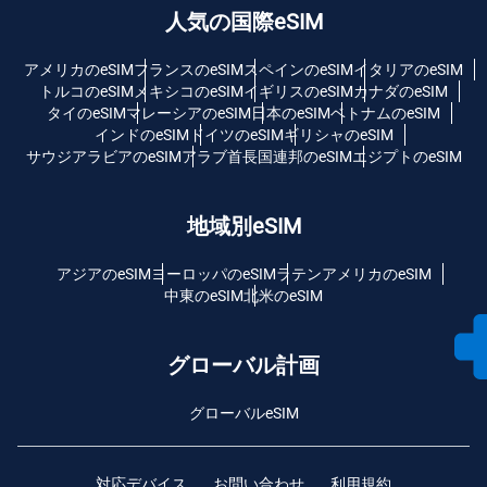
人気の国際eSIM
アメリカのeSIM
フランスのeSIM
スペインのeSIM
イタリアのeSIM
トルコのeSIM
メキシコのeSIM
イギリスのeSIM
カナダのeSIM
タイのeSIM
マレーシアのeSIM
日本のeSIM
ベトナムのeSIM
インドのeSIM
ドイツのeSIM
ギリシャのeSIM
サウジアラビアのeSIM
アラブ首長国連邦のeSIM
エジプトのeSIM
地域別eSIM
アジアのeSIM
ヨーロッパのeSIM
ラテンアメリカのeSIM
中東のeSIM
北米のeSIM
グローバル計画
グローバルeSIM
対応デバイス
お問い合わせ
利用規約