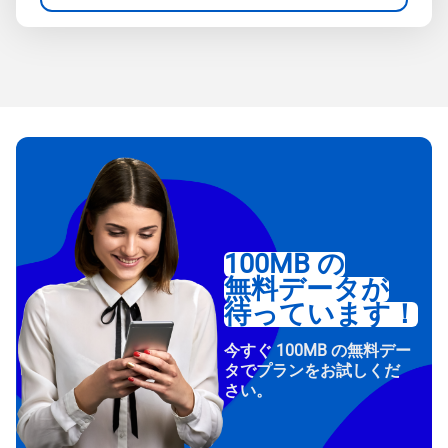
100MB の
無料データが
待っています！
今すぐ 100MB の無料デー
タでプランをお試しくだ
さい。