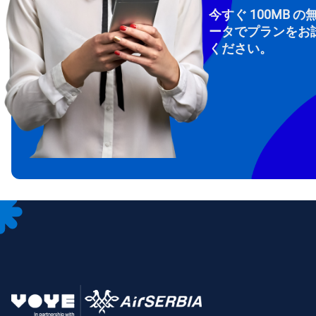
今すぐ 100MB の
ータでプランをお
ください。
How 
To get
Then, 
provid
in you
withou
メー
通
言
通貨