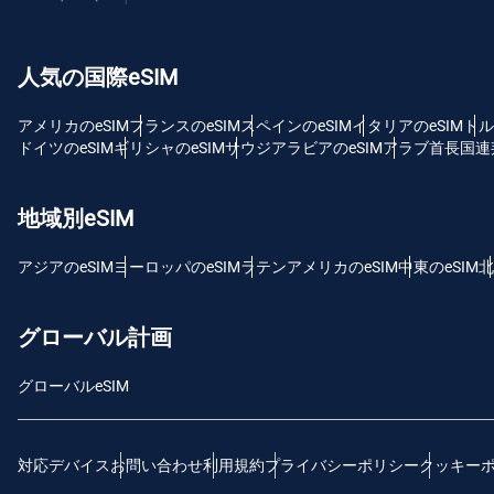
USD
人気の国際eSIM
E
SG
アメリカのeSIM
フランスのeSIM
スペインのeSIM
イタリアのeSIM
トル
ドイツのeSIM
ギリシャのeSIM
サウジアラビアのeSIM
アラブ首長国連邦
D
JPY
地域別eSIM
F
アジアのeSIM
ヨーロッパのeSIM
ラテンアメリカのeSIM
中東のeSIM
北
THB
グローバル計画
ID
グローバルeSIM
CAD
対応デバイス
お問い合わせ
利用規約
プライバシーポリシー
クッキー
P