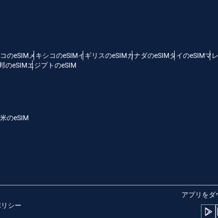
 - 米ドル
KRW - 韓国ウォン
nglish
Español
D - シンガポール・ドル
TWD - 新台湾ドル
コのeSIM
メキシコのeSIM
イギリスのeSIM
カナダのeSIM
タイのeSIM
マレ
のeSIM
エジプトのeSIM
eutsch
简体中文
 - 日本円
EUR - ユーロ
rançais
العربية
米のeSIM
 - タイ・バーツ
PHP - フィリピン・ペソ
繁體中文
עברית
R - インドネシア・ルピア
AUD - 豪ドル
日本語
한국어
 - カナダドル
GBP - ポンド
アプリをダ
ポリシー
olski
Português