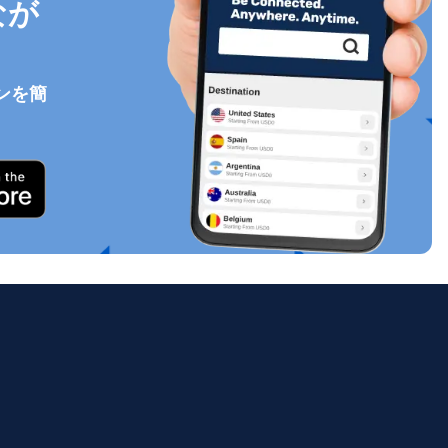
なが
ンを簡
ポップアップを閉じる
ology.
ill
enter
eSIM
ポップアップを閉じる
ポップアップを閉じる