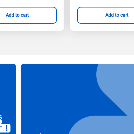
Add to cart
Add to cart
が
す！