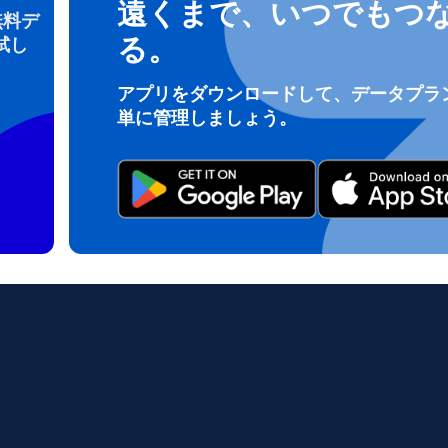
遠くまで、いつでもつ
無料デ
る。
試し
ログインまたは登録
アプリをダウンロードして、データプラ
do I get my eSim?
単に管理しましょう。
アカウントにログインするか、数秒でアカウントを作成してください。
 your eSIM, start by checking if your device supports eSIM techn
contact your mobile carrier to request an eSIM activation. They w
e you with a QR code or activation details that you can scan or 
r device settings. Once activated, you can enjoy the benefits of 
t needing a physical SIM card!
またはメールで続ける
ルアドレス
貨を選択
OTPを送信
語を選択
を検索