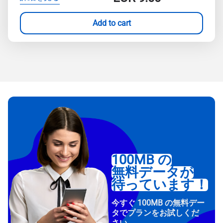
Add to cart
100MB の
無料データが
待っています！
今すぐ 100MB の無料デー
タでプランをお試しくだ
さい。