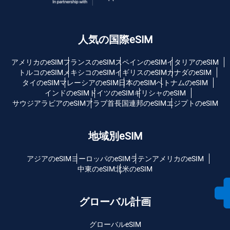
人気の国際eSIM
アメリカのeSIM
フランスのeSIM
スペインのeSIM
イタリアのeSIM
トルコのeSIM
メキシコのeSIM
イギリスのeSIM
カナダのeSIM
タイのeSIM
マレーシアのeSIM
日本のeSIM
ベトナムのeSIM
インドのeSIM
ドイツのeSIM
ギリシャのeSIM
サウジアラビアのeSIM
アラブ首長国連邦のeSIM
エジプトのeSIM
地域別eSIM
アジアのeSIM
ヨーロッパのeSIM
ラテンアメリカのeSIM
中東のeSIM
北米のeSIM
グローバル計画
グローバルeSIM