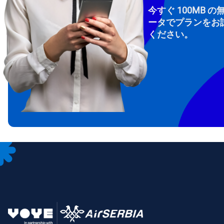
今すぐ 100MB の
ータでプランをお
ください。
How 
To get
Then, 
provid
in you
withou
メー
通
言
通貨