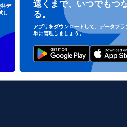
遠くまで、いつでもつ
無料デ
る。
試し
ログインまたは登録
アプリをダウンロードして、データプラ
do I get my eSim?
単に管理しましょう。
アカウントにログインするか、数秒でアカウントを作成してください。
 your eSIM, start by checking if your device supports eSIM techn
contact your mobile carrier to request an eSIM activation. They w
e you with a QR code or activation details that you can scan or 
r device settings. Once activated, you can enjoy the benefits of 
t needing a physical SIM card!
またはメールで続ける
ルアドレス
貨を選択
OTPを送信
語を選択
を検索