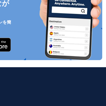
なが
ンを簡
ポップアップを閉じる
ology.
ill
enter
eSIM
ポップアップを閉じる
ポップアップを閉じる