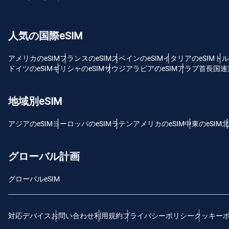
USD
人気の国際eSIM
E
SG
アメリカのeSIM
フランスのeSIM
スペインのeSIM
イタリアのeSIM
トル
ドイツのeSIM
ギリシャのeSIM
サウジアラビアのeSIM
アラブ首長国連邦
D
JPY
地域別eSIM
F
アジアのeSIM
ヨーロッパのeSIM
ラテンアメリカのeSIM
中東のeSIM
北
THB
グローバル計画
ID
グローバルeSIM
CAD
対応デバイス
お問い合わせ
利用規約
プライバシーポリシー
クッキー
P