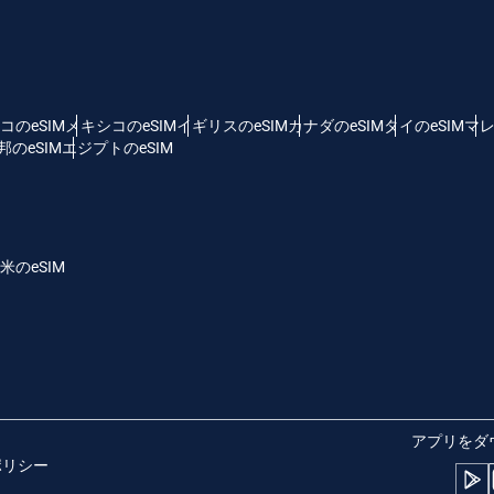
 - 米ドル
KRW - 韓国ウォン
nglish
Español
D - シンガポール・ドル
TWD - 新台湾ドル
コのeSIM
メキシコのeSIM
イギリスのeSIM
カナダのeSIM
タイのeSIM
マレ
のeSIM
エジプトのeSIM
eutsch
简体中文
 - 日本円
EUR - ユーロ
rançais
العربية
米のeSIM
 - タイ・バーツ
PHP - フィリピン・ペソ
繁體中文
עברית
R - インドネシア・ルピア
AUD - 豪ドル
日本語
한국어
 - カナダドル
GBP - ポンド
アプリをダ
ポリシー
olski
Português