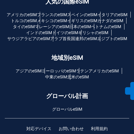
人気の国際eSIM
アメリカのeSIM
フランスのeSIM
スペインのeSIM
イタリアのeSIM
トルコのeSIM
メキシコのeSIM
イギリスのeSIM
カナダのeSIM
タイのeSIM
マレーシアのeSIM
日本のeSIM
ベトナムのeSIM
インドのeSIM
ドイツのeSIM
ギリシャのeSIM
サウジアラビアのeSIM
アラブ首長国連邦のeSIM
エジプトのeSIM
地域別eSIM
アジアのeSIM
ヨーロッパのeSIM
ラテンアメリカのeSIM
中東のeSIM
北米のeSIM
グローバル計画
グローバルeSIM
対応デバイス
お問い合わせ
利用規約