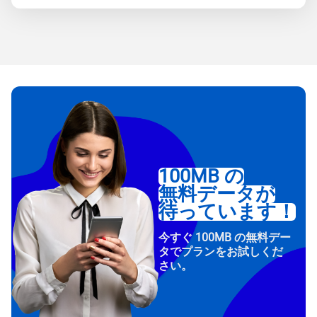
100MB の
無料データが
待っています！
今すぐ 100MB の無料デー
タでプランをお試しくだ
さい。