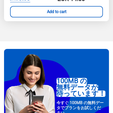
Add to cart
100MB の
無料データが
待っています！
今すぐ 100MB の無料デー
タでプランをお試しくだ
さい。