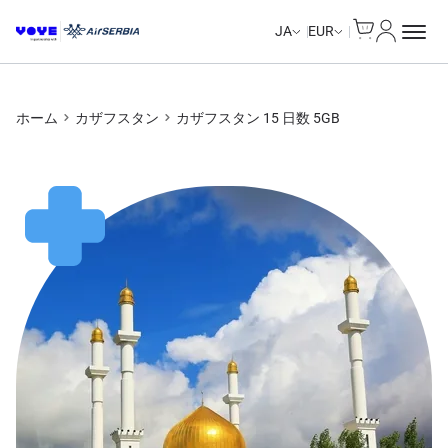
Cart
マイアカ
JA
EUR
ホーム
カザフスタン
カザフスタン 15 日数 5GB