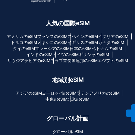
人気の国際eSIM
アメリカのeSIM
フランスのeSIM
スペインのeSIM
イタリアのeSIM
トルコのeSIM
メキシコのeSIM
イギリスのeSIM
カナダのeSIM
タイのeSIM
マレーシアのeSIM
日本のeSIM
ベトナムのeSIM
インドのeSIM
ドイツのeSIM
ギリシャのeSIM
サウジアラビアのeSIM
アラブ首長国連邦のeSIM
エジプトのeSIM
地域別eSIM
アジアのeSIM
ヨーロッパのeSIM
ラテンアメリカのeSIM
中東のeSIM
北米のeSIM
グローバル計画
グローバルeSIM