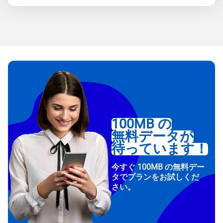
100MB の
無料データが
待っています！
今すぐ 100MB の無料デー
タでプランをお試しくだ
さい。