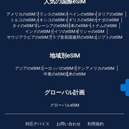
人気の国際eSIM
アメリカのeSIM
フランスのeSIM
スペインのeSIM
イタリアのeSIM
トルコのeSIM
メキシコのeSIM
イギリスのeSIM
カナダのeSIM
タイのeSIM
マレーシアのeSIM
日本のeSIM
ベトナムのeSIM
インドのeSIM
ドイツのeSIM
ギリシャのeSIM
サウジアラビアのeSIM
アラブ首長国連邦のeSIM
エジプトのeSIM
地域別eSIM
アジアのeSIM
ヨーロッパのeSIM
ラテンアメリカのeSIM
中東のeSIM
北米のeSIM
グローバル計画
グローバルeSIM
対応デバイス
お問い合わせ
利用規約