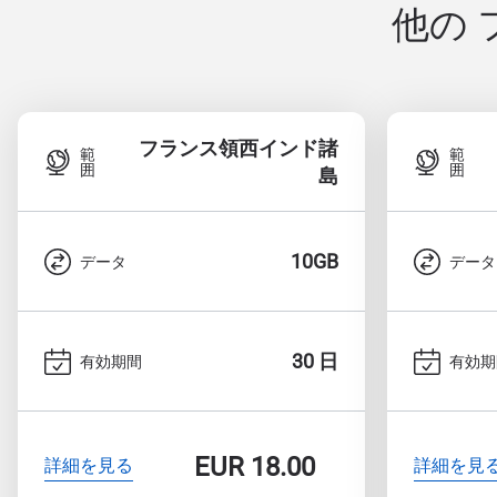
他の
フランス領西インド諸
範
範
囲
囲
島
10GB
データ
データ
30 日
有効期間
有効期
EUR
18.00
詳細を見る
詳細を見