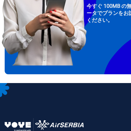
今すぐ 100MB の
ータでプランをお
ください。
How 
To get
Then, 
provid
in you
withou
メー
通
言
通貨