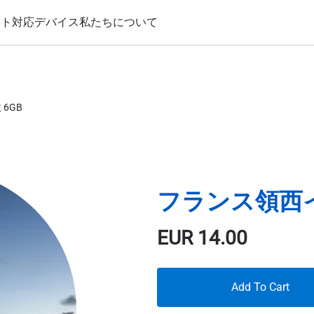
ート
対応デバイス
私たちについて
6GB
フランス領西イン
EUR
14.00
Add To Cart