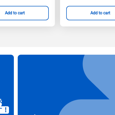
Add to cart
Add to cart
が
す！