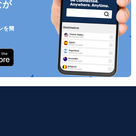
なが
ンを簡
ポップアップを閉じる
ology.
ill
enter
eSIM
ポップアップを閉じる
ポップアップを閉じる