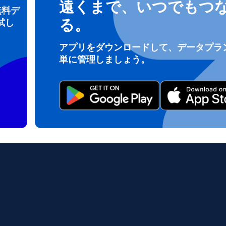
遠くまで、いつでもつ
無料デ
る。
試し
ログインまたは登録
アプリをダウンロードして、データプラ
do I get my eSim?
単に管理しましょう。
アカウントにログインするか、数秒でアカウントを作成してください。
 your eSIM, start by checking if your device supports eSIM techn
contact your mobile carrier to request an eSIM activation. They w
e you with a QR code or activation details that you can scan or 
r device settings. Once activated, you can enjoy the benefits of 
t needing a physical SIM card!
またはメールで続ける
ルアドレス
貨を選択
OTPを送信
語を選択
を検索