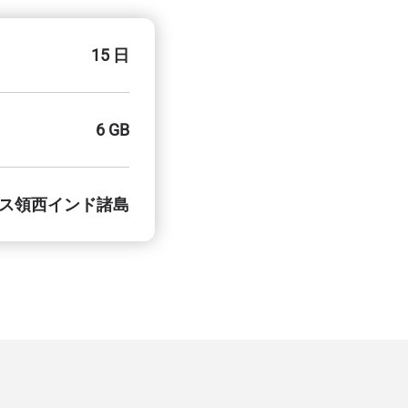
15 日
6 GB
ス領西インド諸島