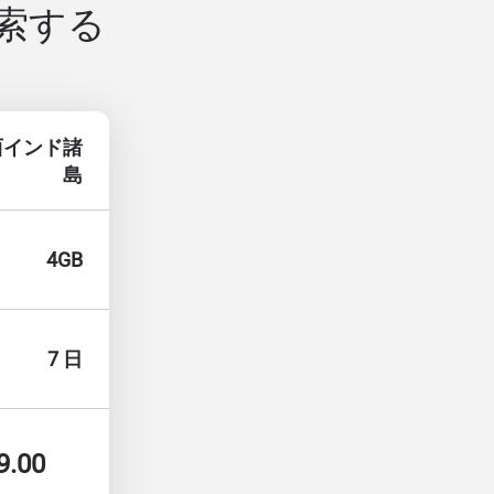
索する
西インド諸
島
4GB
7 日
9.00