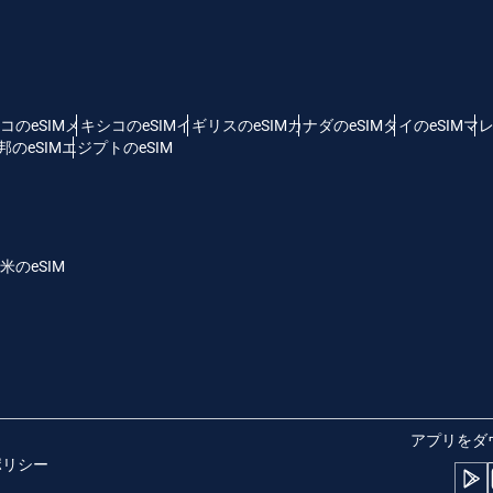
 - 米ドル
KRW - 韓国ウォン
nglish
Español
D - シンガポール・ドル
TWD - 新台湾ドル
コのeSIM
メキシコのeSIM
イギリスのeSIM
カナダのeSIM
タイのeSIM
マレ
のeSIM
エジプトのeSIM
eutsch
简体中文
 - 日本円
EUR - ユーロ
rançais
العربية
米のeSIM
 - タイ・バーツ
PHP - フィリピン・ペソ
繁體中文
עברית
R - インドネシア・ルピア
AUD - 豪ドル
日本語
한국어
 - カナダドル
GBP - ポンド
アプリをダ
ポリシー
olski
Português