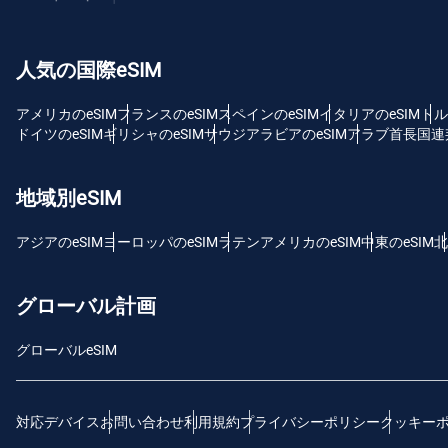
USD
人気の国際eSIM
E
SG
アメリカのeSIM
フランスのeSIM
スペインのeSIM
イタリアのeSIM
トル
ドイツのeSIM
ギリシャのeSIM
サウジアラビアのeSIM
アラブ首長国連邦
D
JPY
地域別eSIM
F
アジアのeSIM
ヨーロッパのeSIM
ラテンアメリカのeSIM
中東のeSIM
北
THB
グローバル計画
ID
グローバルeSIM
CAD
対応デバイス
お問い合わせ
利用規約
プライバシーポリシー
クッキー
P