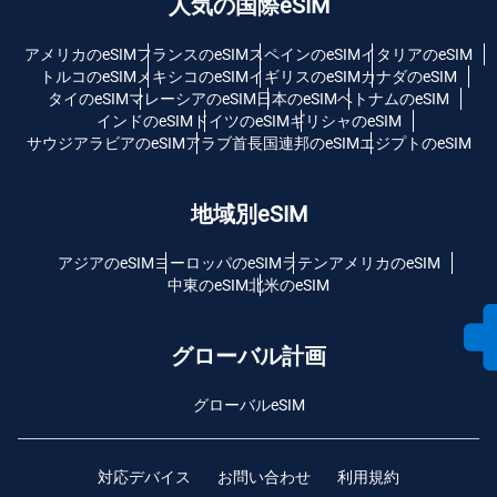
人気の国際eSIM
アメリカのeSIM
フランスのeSIM
スペインのeSIM
イタリアのeSIM
トルコのeSIM
メキシコのeSIM
イギリスのeSIM
カナダのeSIM
タイのeSIM
マレーシアのeSIM
日本のeSIM
ベトナムのeSIM
インドのeSIM
ドイツのeSIM
ギリシャのeSIM
サウジアラビアのeSIM
アラブ首長国連邦のeSIM
エジプトのeSIM
地域別eSIM
アジアのeSIM
ヨーロッパのeSIM
ラテンアメリカのeSIM
中東のeSIM
北米のeSIM
グローバル計画
グローバルeSIM
対応デバイス
お問い合わせ
利用規約