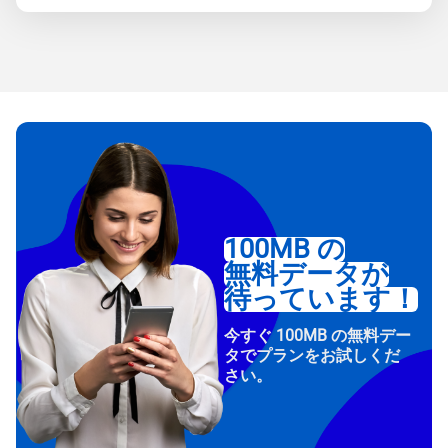
100MB の
無料データが
待っています！
今すぐ 100MB の無料デー
タでプランをお試しくだ
さい。