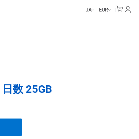
Unlimited Data
Cart
マイ
JA
EUR
日数 25GB