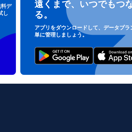
遠くまで、いつでもつ
無料デ
る。
試し
ログインまたは登録
アプリをダウンロードして、データプラ
do I get my eSim?
単に管理しましょう。
アカウントにログインするか、数秒でアカウントを作成してください。
 your eSIM, start by checking if your device supports eSIM techn
contact your mobile carrier to request an eSIM activation. They w
e you with a QR code or activation details that you can scan or 
r device settings. Once activated, you can enjoy the benefits of 
t needing a physical SIM card!
またはメールで続ける
ルアドレス
貨を選択
OTPを送信
語を選択
を検索