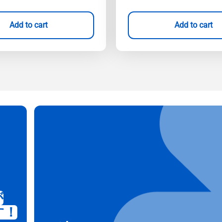
Add to cart
Add to cart
が
す！