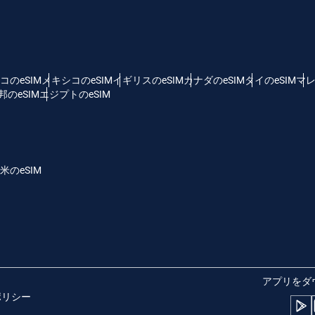
 - 米ドル
KRW - 韓国ウォン
nglish
Español
D - シンガポール・ドル
TWD - 新台湾ドル
コのeSIM
メキシコのeSIM
イギリスのeSIM
カナダのeSIM
タイのeSIM
マレ
のeSIM
エジプトのeSIM
eutsch
简体中文
 - 日本円
EUR - ユーロ
rançais
العربية
米のeSIM
 - タイ・バーツ
PHP - フィリピン・ペソ
繁體中文
עברית
R - インドネシア・ルピア
AUD - 豪ドル
日本語
한국어
 - カナダドル
GBP - ポンド
アプリをダ
ポリシー
olski
Português