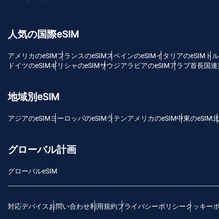
USD
人気の国際eSIM
E
SG
アメリカのeSIM
フランスのeSIM
スペインのeSIM
イタリアのeSIM
トル
ドイツのeSIM
ギリシャのeSIM
サウジアラビアのeSIM
アラブ首長国連邦
D
JPY
地域別eSIM
F
アジアのeSIM
ヨーロッパのeSIM
ラテンアメリカのeSIM
中東のeSIM
北
THB
グローバル計画
ID
グローバルeSIM
CAD
対応デバイス
お問い合わせ
利用規約
プライバシーポリシー
クッキー
P