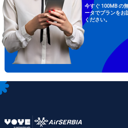
今すぐ 100MB の
ータでプランをお
ください。
How 
To get
Then, 
provid
in you
withou
メー
通
言
通貨