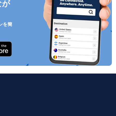
なが
ンを簡
ポップアップを閉じる
ology.
ill
enter
eSIM
ポップアップを閉じる
ポップアップを閉じる