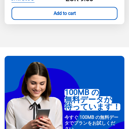
Add to cart
100MB の
無料データが
待っています！
今すぐ 100MB の無料デー
タでプランをお試しくだ
さい。