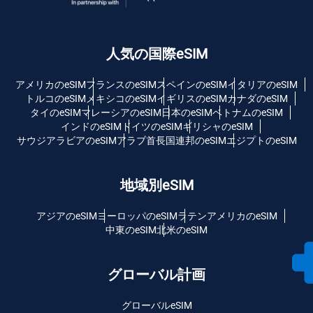
人気の国際eSIM
アメリカのeSIM
フランスのeSIM
スペインのeSIM
イタリアのeSIM
トルコのeSIM
メキシコのeSIM
イギリスのeSIM
カナダのeSIM
タイのeSIM
マレーシアのeSIM
日本のeSIM
ベトナムのeSIM
インドのeSIM
ドイツのeSIM
ギリシャのeSIM
サウジアラビアのeSIM
アラブ首長国連邦のeSIM
エジプトのeSIM
地域別eSIM
アジアのeSIM
ヨーロッパのeSIM
ラテンアメリカのeSIM
中東のeSIM
北米のeSIM
グローバル計画
グローバルeSIM