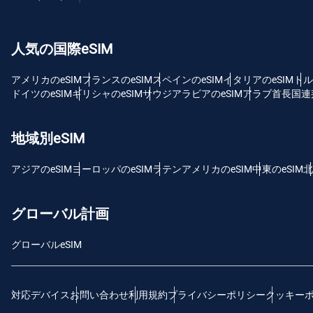
USD
人気の国際eSIM
E
SG
アメリカのeSIM
フランスのeSIM
スペインのeSIM
イタリアのeSIM
トル
ドイツのeSIM
ギリシャのeSIM
サウジアラビアのeSIM
アラブ首長国連邦
D
JPY
地域別eSIM
F
アジアのeSIM
ヨーロッパのeSIM
ラテンアメリカのeSIM
中東のeSIM
北
THB
グローバル計画
ID
グローバルeSIM
CAD
対応デバイス
お問い合わせ
利用規約
プライバシーポリシー
クッキー
P