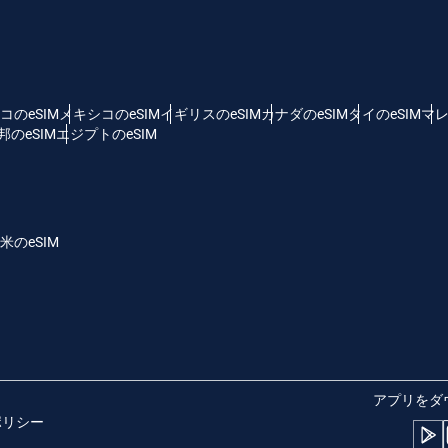
 - 米ドル
KRW - 韓国ウォン
nglish
Español
D - シンガポール・ドル
TWD - 新台湾ドル
コのeSIM
メキシコのeSIM
イギリスのeSIM
カナダのeSIM
タイのeSIM
マレ
のeSIM
エジプトのeSIM
eutsch
简体中文
 - 日本円
EUR - ユーロ
rançais
العربية
米のeSIM
 - タイ・バーツ
PHP - フィリピン・ペソ
繁體中文
עברית
R - インドネシア・ルピア
AUD - 豪ドル
日本語
한국어
 - カナダドル
GBP - ポンド
アプリをダ
ポリシー
olski
Português