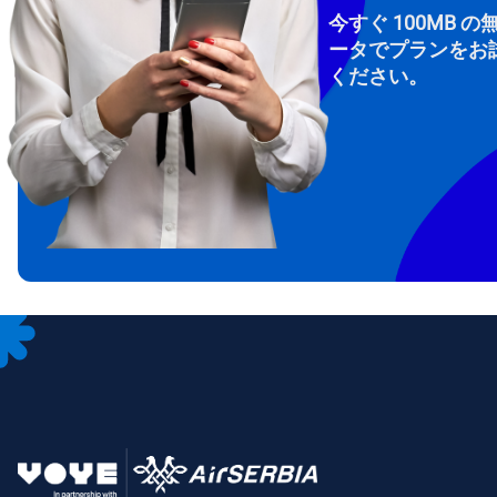
今すぐ 100MB の
ータでプランをお
ください。
How 
To get
Then, 
provid
in you
withou
メー
通
言
通貨