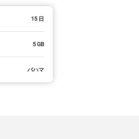
15 日
5 GB
バハマ