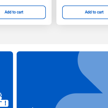
Add to cart
Add to cart
が
す！