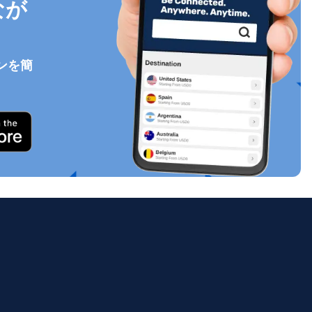
なが
ンを簡
ポップアップを閉じる
ology.
ill
enter
eSIM
ポップアップを閉じる
ポップアップを閉じる