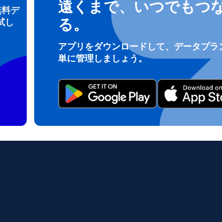
遠くまで、いつでもつ
無料デ
る。
試し
ログインまたは登録
アプリをダウンロードして、データプラ
do I get my eSim?
単に管理しましょう。
アカウントにログインするか、数秒でアカウントを作成してください。
 your eSIM, start by checking if your device supports eSIM techn
contact your mobile carrier to request an eSIM activation. They w
e you with a QR code or activation details that you can scan or 
r device settings. Once activated, you can enjoy the benefits of 
t needing a physical SIM card!
またはメールで続ける
ルアドレス
貨を選択
OTPを送信
語を選択
を検索