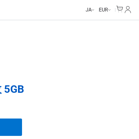
Unlimited Data
Unlimited Data
Unlimited Data
Unlimited Data
Cart
マイ
JA
EUR
 5GB