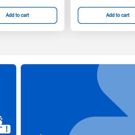
Add to cart
Add to cart
が
す！