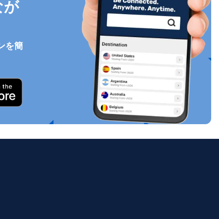
なが
ンを簡
ポップアップを閉じる
ology.
ill
enter
eSIM
ポップアップを閉じる
ポップアップを閉じる