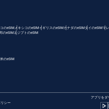
 - 米ドル
KRW - 韓国ウォン
nglish
Español
D - シンガポール・ドル
TWD - 新台湾ドル
コのeSIM
メキシコのeSIM
イギリスのeSIM
カナダのeSIM
タイのeSIM
マレ
のeSIM
エジプトのeSIM
eutsch
简体中文
 - 日本円
EUR - ユーロ
rançais
العربية
米のeSIM
 - タイ・バーツ
PHP - フィリピン・ペソ
繁體中文
עברית
R - インドネシア・ルピア
AUD - 豪ドル
日本語
한국어
 - カナダドル
GBP - ポンド
アプリをダ
ポリシー
olski
Português