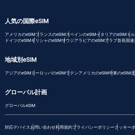
USD
人気の国際eSIM
E
SG
アメリカのeSIM
フランスのeSIM
スペインのeSIM
イタリアのeSIM
トル
ドイツのeSIM
ギリシャのeSIM
サウジアラビアのeSIM
アラブ首長国連邦
D
JPY
地域別eSIM
F
アジアのeSIM
ヨーロッパのeSIM
ラテンアメリカのeSIM
中東のeSIM
北
THB
グローバル計画
ID
グローバルeSIM
CAD
対応デバイス
お問い合わせ
利用規約
プライバシーポリシー
クッキー
P