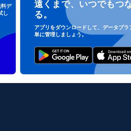
遠くまで、いつでもつ
無料デ
る。
試し
ログインまたは登録
アプリをダウンロードして、データプラ
do I get my eSim?
単に管理しましょう。
アカウントにログインするか、数秒でアカウントを作成してください。
 your eSIM, start by checking if your device supports eSIM techn
contact your mobile carrier to request an eSIM activation. They w
e you with a QR code or activation details that you can scan or 
r device settings. Once activated, you can enjoy the benefits of 
t needing a physical SIM card!
またはメールで続ける
ルアドレス
貨を選択
OTPを送信
語を選択
を検索