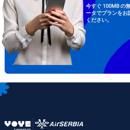
今すぐ 100MB の
ータでプランをお
ください。
How 
To get
Then, 
provid
in you
withou
メー
通
言
通貨