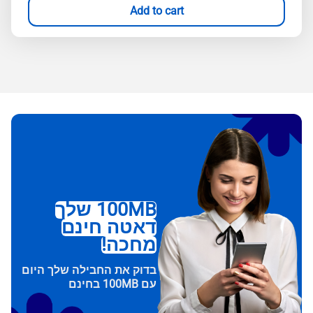
Add to cart
100MB שלך
דאטה חינם
מחכה!
בדוק את החבילה שלך היום
עם 100MB בחינם