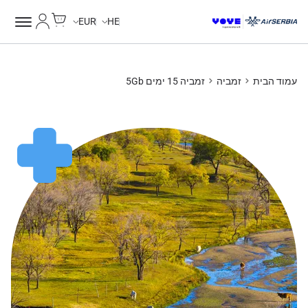
Cart
החשבון של
EUR
HE
עמוד הבית
זמביה
זמביה 15 ימים 5Gb