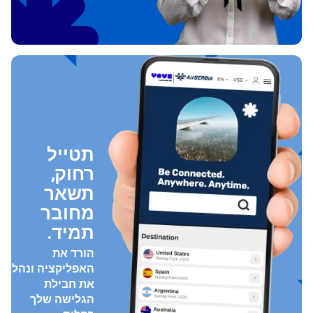
תטייל
רחוק,
תשאר
מחובר
תמיד.
הורד את
האפליקציה ונהל
את חבילת
הגלישה שלך