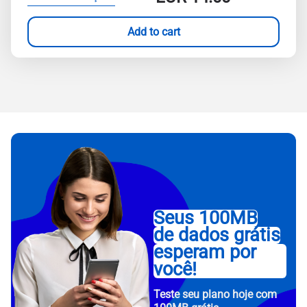
Add to cart
Seus 100MB
de dados grátis
esperam por
você!
Teste seu plano hoje com