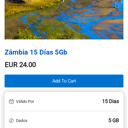
Zâmbia 15 Días 5Gb
EUR
24.00
Add To Cart
15 Dias
Válido Por
5 GB
Dados