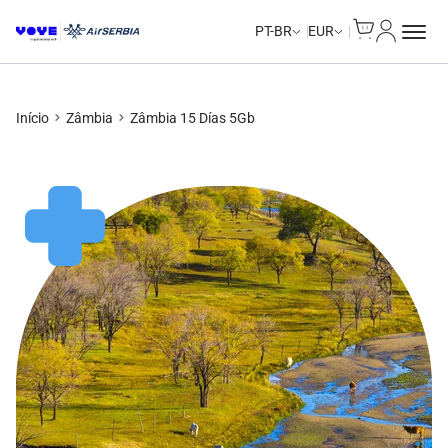
Cart
Minha Co
PT-BR
EUR
Início
Zâmbia
Zâmbia 15 Días 5Gb