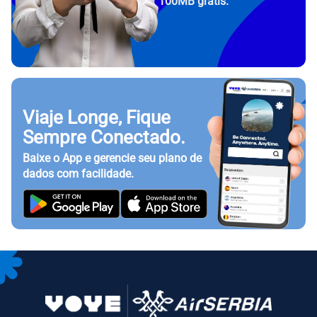
100MB grátis.
Viaje Longe, Fique
Sempre Conectado.
Baixe o App e gerencie seu plano de
dados com facilidade.