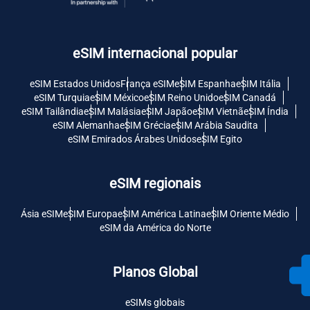
eSIM internacional popular
eSIM Estados Unidos
França eSIM
eSIM Espanha
eSIM Itália
eSIM Turquia
eSIM México
eSIM Reino Unido
eSIM Canadá
eSIM Tailândia
eSIM Malásia
eSIM Japão
eSIM Vietnã
eSIM Índia
eSIM Alemanha
eSIM Grécia
eSIM Arábia Saudita
eSIM Emirados Árabes Unidos
eSIM Egito
eSIM regionais
Ásia eSIM
eSIM Europa
eSIM América Latina
eSIM Oriente Médio
eSIM da América do Norte
Planos Global
eSIMs globais