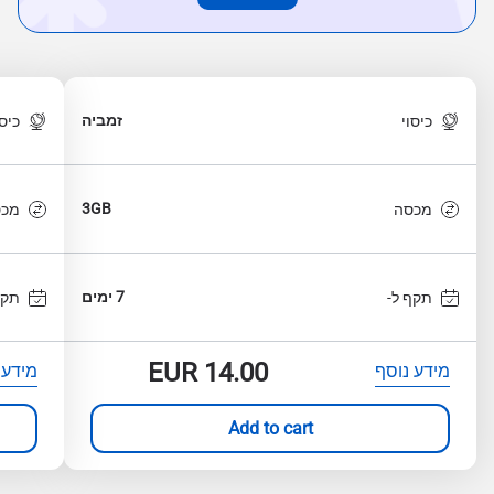
זמביה
כיסוי
כיסו
3GB
מכסה
מכס
7 ימים
תקף ל-
תקף
EUR
14.00
מידע נוסף
מידע 
Add to cart