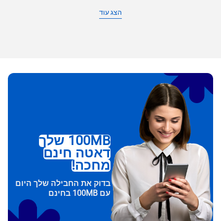
הצג עוד
100MB שלך
דאטה חינם
מחכה!
בדוק את החבילה שלך היום
עם 100MB בחינם