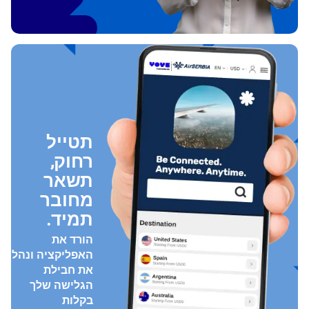
תטייל
רחוק,
תשאר
מחובר
תמיד.
הורד את
האפליקציה ונהל
את חבילת
הגלישה שלך
בקלות