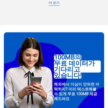
더 보기
100MB의
무료 데이터가
기다리고
있습니다!
해외에서 이심이 안되면 어
떡하지? 미리 테스트해볼
수 있게 무료 100MB 제공
해드려요