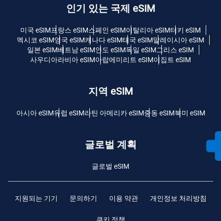
인기 있는 국제 eSIM
미국 eSIM
프랑스 eSIM
스페인 eSIM
이탈리아 eSIM
터키 eSIM
멕시코 eSIM
영국 eSIM
캐나다 eSIM
태국 eSIM
말레이시아 eSIM
일본 eSIM
베트남 eSIM
인도 eSIM
독일 eSIM
그리스 eSIM
사우디아라비아 eSIM
아랍에미리트 eSIM
이집트 eSIM
지역 eSIM
아시아 eSIM
유럽 ​​eSIM
라틴 아메리카 eSIM
중동 eSIM
북미 eSIM
글로벌 계획
글로벌 eSIM
지원되는 기기
문의하기
이용 약관
개인정보 처리방침
쿠키 정책