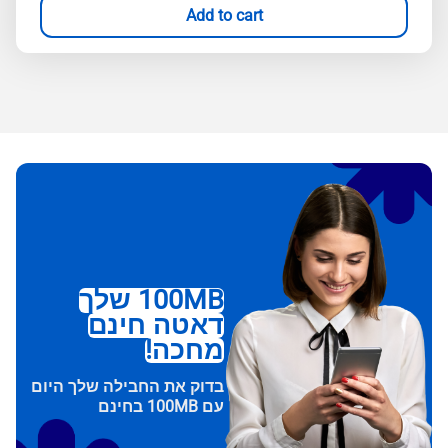
Add to cart
100MB שלך
דאטה חינם
מחכה!
בדוק את החבילה שלך היום
עם 100MB בחינם