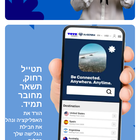
תטייל
רחוק,
תשאר
מחובר
תמיד.
הורד את
האפליקציה ונהל
את חבילת
הגלישה שלך