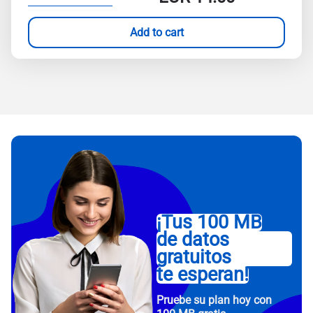
Add to cart
¡Tus 100 MB
de datos
gratuitos
te esperan!
Pruebe su plan hoy con