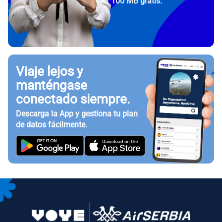
100 MB gratis.
Viaje lejos y
manténgase
conectado siempre.
Descarga la App y gestiona tu plan
de datos fácilmente.