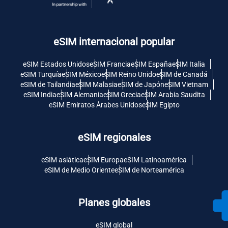
eSIM internacional popular
eSIM Estados Unidos
eSIM Francia
eSIM España
eSIM Italia
eSIM Turquía
eSIM México
eSIM Reino Unido
eSIM de Canadá
eSIM de Tailandia
eSIM Malasia
eSIM de Japón
eSIM Vietnam
eSIM India
eSIM Alemania
eSIM Grecia
eSIM Arabia Saudita
eSIM Emiratos Árabes Unidos
eSIM Egipto
eSIM regionales
eSIM asiática
eSIM Europa
eSIM Latinoamérica
eSIM de Medio Oriente
eSIM de Norteamérica
Planes globales
eSIM global