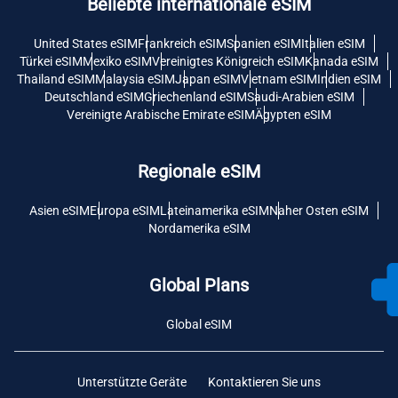
Beliebte internationale eSIM
United States eSIM
Frankreich eSIM
Spanien eSIM
Italien eSIM
Türkei eSIM
Mexiko eSIM
Vereinigtes Königreich eSIM
Kanada eSIM
Thailand eSIM
Malaysia eSIM
Japan eSIM
Vietnam eSIM
Indien eSIM
Deutschland eSIM
Griechenland eSIM
Saudi-Arabien eSIM
Vereinigte Arabische Emirate eSIM
Ägypten eSIM
Regionale eSIM
Asien eSIM
Europa eSIM
Lateinamerika eSIM
Naher Osten eSIM
Nordamerika eSIM
Global Plans
Global eSIM
Unterstützte Geräte
Kontaktieren Sie uns