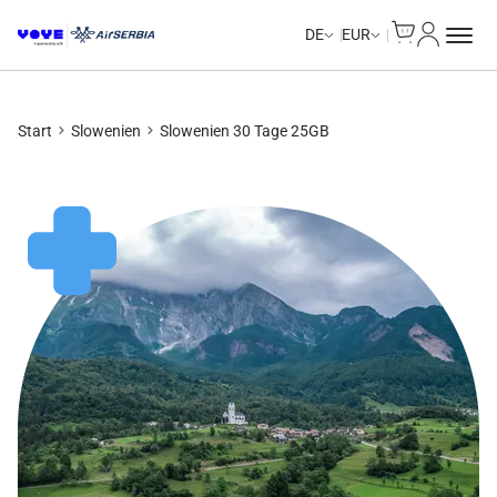
Cart
Mein Kon
Unlimited Data
Unlimited Data
Unlimited Data
Unlimited Data
DE
EUR
Start
Slowenien
Slowenien 30 Tage 25GB