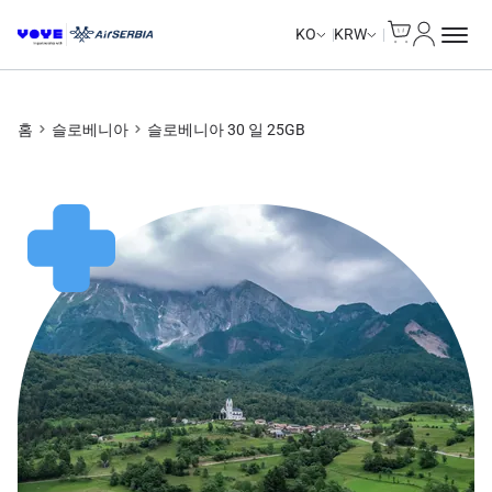
Cart
내 계정
Unlimited Data
Unlimited Data
Unlimited Data
Unlimited Data
KO
KRW
홈
슬로베니아
슬로베니아 30 일 25GB