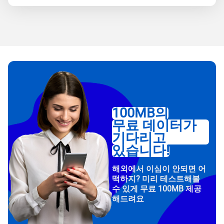
100MB의
무료 데이터가
기다리고
있습니다!
해외에서 이심이 안되면 어
떡하지? 미리 테스트해볼
수 있게 무료 100MB 제공
해드려요