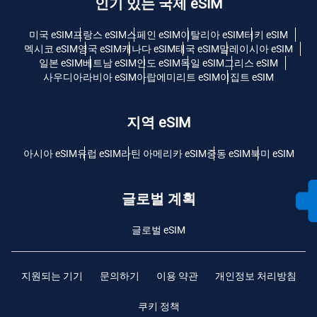
인기 있는 국제 eSIM
미국 eSIM
프랑스 eSIM
스페인 eSIM
이탈리아 eSIM
터키 eSIM
멕시코 eSIM
영국 eSIM
캐나다 eSIM
태국 eSIM
말레이시아 eSIM
일본 eSIM
베트남 eSIM
인도 eSIM
독일 eSIM
그리스 eSIM
사우디아라비아 eSIM
아랍에미리트 eSIM
이집트 eSIM
지역 eSIM
아시아 eSIM
유럽 ​​eSIM
라틴 아메리카 eSIM
중동 eSIM
북미 eSIM
글로벌 계획
글로벌 eSIM
지원되는 기기
문의하기
이용 약관
개인정보 처리방침
쿠키 정책