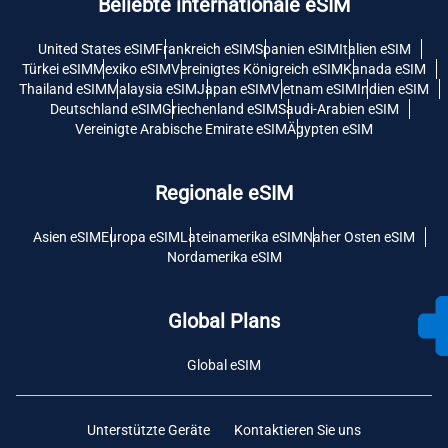
Beliebte internationale eSIM
United States eSIM
Frankreich eSIM
Spanien eSIM
Italien eSIM
Türkei eSIM
Mexiko eSIM
Vereinigtes Königreich eSIM
Kanada eSIM
Thailand eSIM
Malaysia eSIM
Japan eSIM
Vietnam eSIM
Indien eSIM
Deutschland eSIM
Griechenland eSIM
Saudi-Arabien eSIM
Vereinigte Arabische Emirate eSIM
Ägypten eSIM
Regionale eSIM
Asien eSIM
Europa eSIM
Lateinamerika eSIM
Naher Osten eSIM
Nordamerika eSIM
Global Plans
Global eSIM
Unterstützte Geräte
Kontaktieren Sie uns