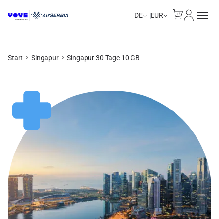
Cart
Mein Kon
Unlimited Data
Unlimited Data
Unlimited Data
Unlimited Data
DE
EUR
Start
Singapur
Singapur 30 Tage 10 GB