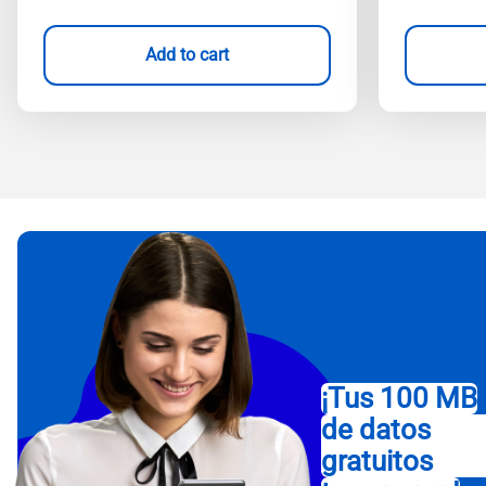
Add to cart
¡Tus 100 MB
de datos
gratuitos