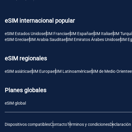
USD 
eSIM internacional popular
E
SGD 
eSIM Estados Unidos
eSIM Francia
eSIM España
eSIM Italia
eSIM Turqu
eSIM Grecia
eSIM Arabia Saudita
eSIM Emiratos Árabes Unidos
eSIM Eg
D
JPY 
eSIM regionales
F
eSIM asiática
eSIM Europa
eSIM Latinoamérica
eSIM de Medio Oriente
e
THB 
Planes globales
IDR 
eSIM global
CAD 
Dispositivos compatibles
Contacto
Términos y condiciones
Declaración
P