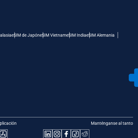
alasia
eSIM de Japón
eSIM Vietnam
eSIM India
eSIM Alemania
plicación
Manténganse al tanto