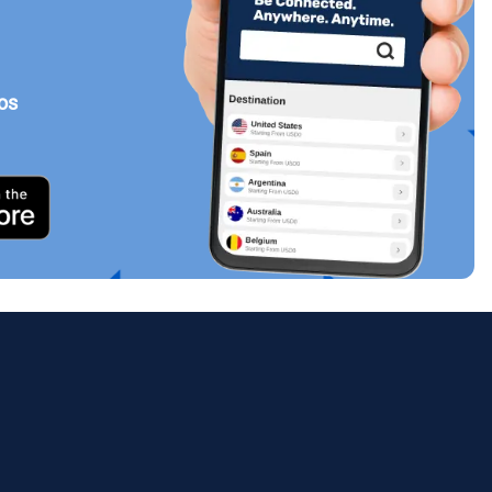
tos
Cerrar ventana emergente
ology.
ill
enter
eSIM
Cerrar ventana emergente
Cerrar ventana emergente