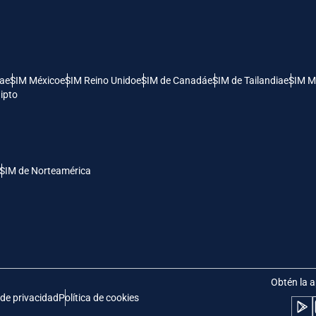
- Dólar Estadounidense (EE.UU.)
KRW - Won Surcoreano
nglish
Español
- Dólar De Singapur
TWD - Nuevo Dólar Taiwanés
ía
eSIM México
eSIM Reino Unido
eSIM de Canadá
eSIM de Tailandia
eSIM M
ipto
eutsch
简体中文
- Yen Japonés
EUR - Euro
rançais
العربية
SIM de Norteamérica
- Baht Tailandés
PHP - Peso Filipino
繁體中文
עברית
- Rupia Indonesia
AUD - Dólar Australiano
日本語
한국어
- Dólar Canadiense
GBP - Libra Esterlina
Obtén la a
 de privacidad
Política de cookies
olski
Português