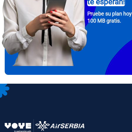
te esperan!
Pruebe su plan hoy
100 MB gratis.
How 
To get
Then, 
provid
in you
withou
Corre
Sele
Sel
Busca