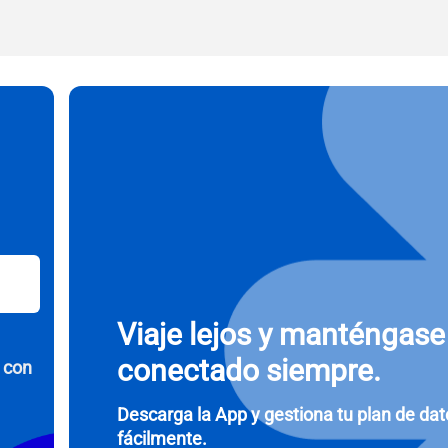
o electrónico
ccionar divisa:
Enviar OTP
eccionar idioma:
r moneda
- Dólar Estadounidense (EE.UU.)
KRW - Won Surcoreano
nglish
Español
- Dólar De Singapur
TWD - Nuevo Dólar Taiwanés
eutsch
简体中文
Viaje lejos y manténgase
- Yen Japonés
EUR - Euro
conectado siempre.
 con
rançais
العربية
- Baht Tailandés
PHP - Peso Filipino
Descarga la App y gestiona tu plan de da
fácilmente.
繁體中文
עברית