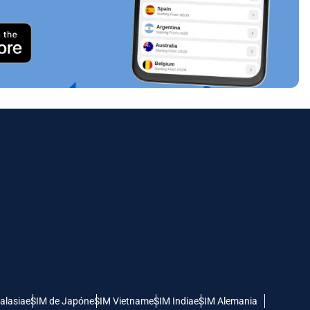
alasia
eSIM de Japón
eSIM Vietnam
eSIM India
eSIM Alemania