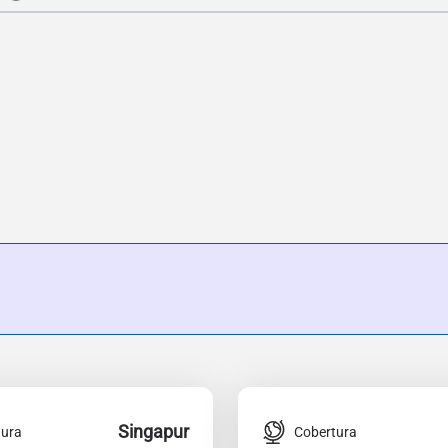
Singapur
tura
Cobertura