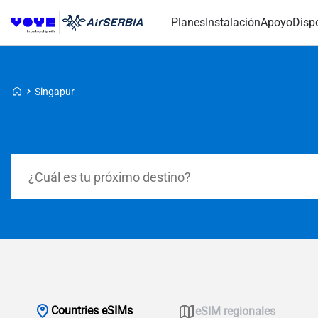
Planes
Instalación
Apoyo
Disp
Voye Homepage
Singapur
Planes de búsqueda
Countries eSIMs
eSIM regionales