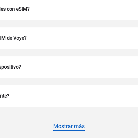
les con eSIM?
SIM de Voye?
spositivo?
Iniciar sesión o registrarse
do I get my eSim?
Continúa con tu cuenta o crea una en segundos.
ente?
 your eSIM, start by checking if your device supports eSIM techn
contact your mobile carrier to request an eSIM activation. They w
e you with a QR code or activation details that you can scan or 
r device settings. Once activated, you can enjoy the benefits of 
t needing a physical SIM card!
o continúa con tu correo electrónico
Mostrar más