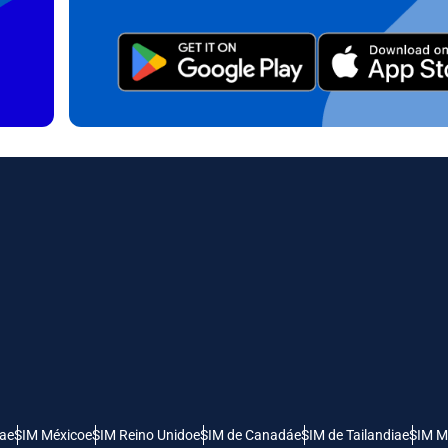
- Rupia Indonesia
AUD - Dólar Australiano
日本語
한국어
- Dólar Canadiense
GBP - Libra Esterlina
olski
Português
- Dirham De Los Emiratos Árabes
ILS - Nuevo Shekel Israelí
os
рпски
Türkçe
- Franco Suizo
NZD - Dólar De Nueva Zelanda
 Dinar Serbio
ía
eSIM México
eSIM Reino Unido
eSIM de Canadá
eSIM de Tailandia
eSIM M