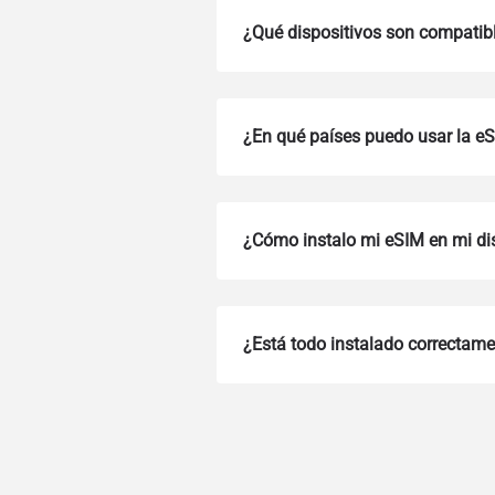
¿Qué dispositivos son compatib
¿En qué países puedo usar la e
¿Cómo instalo mi eSIM en mi di
How 
¿Está todo instalado correctam
To get
Then, 
provid
in you
withou