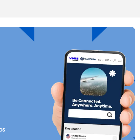
Cerrar ventana emergente
Cerrar ventana emergente
tos