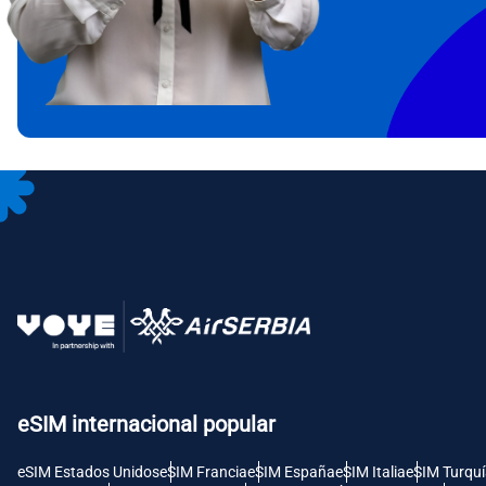
IDR 
CAD 
P
AED 
Unid
с
CHF 
RSD -
eSIM internacional popular
eSIM Estados Unidos
eSIM Francia
eSIM España
eSIM Italia
eSIM Turqu