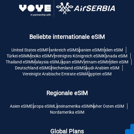
Beliebte internationale eSIM
United States eSIM
Frankreich eSIM
Spanien eSIM
Italien eSIM
Türkei eSIM
Mexiko eSIM
Vereinigtes Königreich eSIM
Kanada eSIM
Thailand eSIM
Malaysia eSIM
Japan eSIM
Vietnam eSIM
Indien eSIM
Deutschland eSIM
Griechenland eSIM
Saudi-Arabien eSIM
Vereinigte Arabische Emirate eSIM
Ägypten eSIM
Regionale eSIM
Asien eSIM
Europa eSIM
Lateinamerika eSIM
Naher Osten eSIM
Nordamerika eSIM
Global Plans