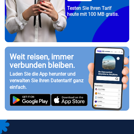
Testen Sie Ihren Tarif
heute mit 100 MB gratis.
Weit reisen, immer
verbunden bleiben.
Laden Sie die App herunter und
verwalten Sie Ihren Datentarif ganz
einfach.