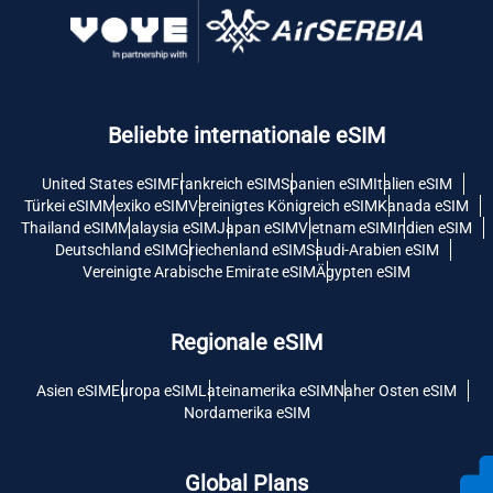
Beliebte internationale eSIM
United States eSIM
Frankreich eSIM
Spanien eSIM
Italien eSIM
Türkei eSIM
Mexiko eSIM
Vereinigtes Königreich eSIM
Kanada eSIM
Thailand eSIM
Malaysia eSIM
Japan eSIM
Vietnam eSIM
Indien eSIM
Deutschland eSIM
Griechenland eSIM
Saudi-Arabien eSIM
Vereinigte Arabische Emirate eSIM
Ägypten eSIM
Regionale eSIM
Asien eSIM
Europa eSIM
Lateinamerika eSIM
Naher Osten eSIM
Nordamerika eSIM
Global Plans