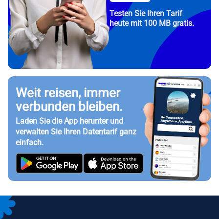
Testen Sie Ihren Tarif
heute mit 100 MB gratis.
Weit reisen, immer
verbunden bleiben.
Laden Sie die App herunter und
verwalten Sie Ihren Datentarif ganz
einfach.