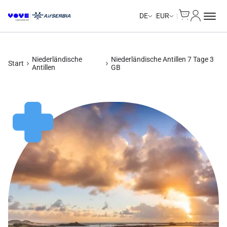
Cart
Mein Kon
Unlimited Data
Unlimited Data
Unlimited Data
Unlimited Data
DE
EUR
Niederländische
Niederländische Antillen 7 Tage 3
Start
Antillen
GB