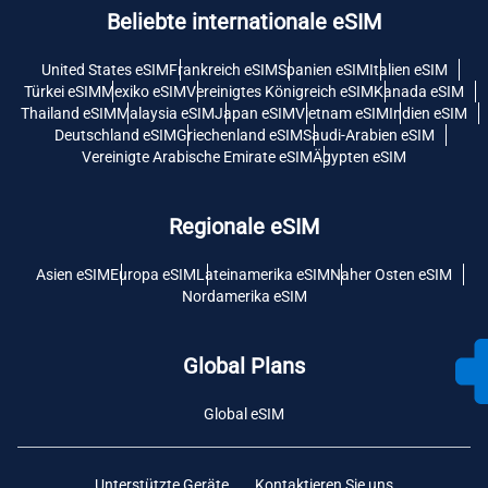
Beliebte internationale eSIM
United States eSIM
Frankreich eSIM
Spanien eSIM
Italien eSIM
Türkei eSIM
Mexiko eSIM
Vereinigtes Königreich eSIM
Kanada eSIM
Thailand eSIM
Malaysia eSIM
Japan eSIM
Vietnam eSIM
Indien eSIM
Deutschland eSIM
Griechenland eSIM
Saudi-Arabien eSIM
Vereinigte Arabische Emirate eSIM
Ägypten eSIM
Regionale eSIM
Asien eSIM
Europa eSIM
Lateinamerika eSIM
Naher Osten eSIM
Nordamerika eSIM
Global Plans
Global eSIM
Unterstützte Geräte
Kontaktieren Sie uns