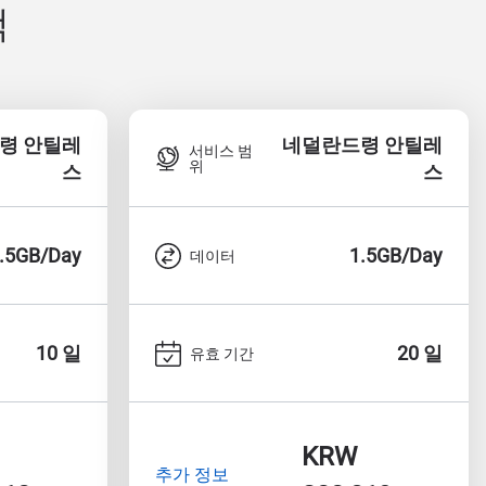
색
령 안틸레
네덜란드령 안틸레
서비스 범
위
스
스
.5GB/Day
1.5GB/Day
데이터
10 일
20 일
유효 기간
KRW
추가 정보