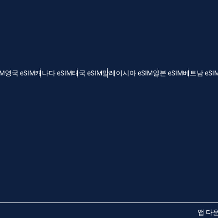
 - 미국 달러
KRW - 한국 원화
nglish
Español
 - 싱가포르 달러
TWD - 신타이비
IM
영국 eSIM
캐나다 eSIM
태국 eSIM
말레이시아 eSIM
일본 eSIM
베트남 eSI
eutsch
简体中文
 - 일본 엔화
EUR - 유로
rançais
العربية
 - 태국 밧
PHP - 필리핀 페소
繁體中文
עברית
 - 인도네시아 루피아
AUD - 오스트레일리아 달러
日本語
한국어
 - 캐나다 달러
GBP - 파운드 스털링
앱 다