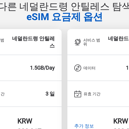
다른 네덜란드령 안틸레스 탐
eSIM 요금제 옵션
네덜란드령 안틸레
네덜란드
 범
서비스 범
위
스
1.5GB/Day
1
데이터
3 일
기간
유효 기간
KRW
KRW
추가 정보