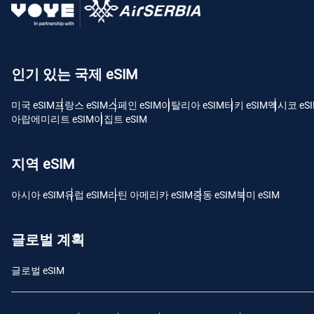
USD
E
인기 있는 국제 eSIM
SGD
미국 eSIM
프랑스 eSIM
스페인 eSIM
이탈리아 eSIM
터키 eSIM
멕시코 eS
D
아랍에미리트 eSIM
이집트 eSIM
JPY
지역 eSIM
F
THB
아시아 eSIM
유럽 ​​eSIM
라틴 아메리카 eSIM
중동 eSIM
북미 eSIM
IDR
글로벌 계획
글로벌 eSIM
CAD