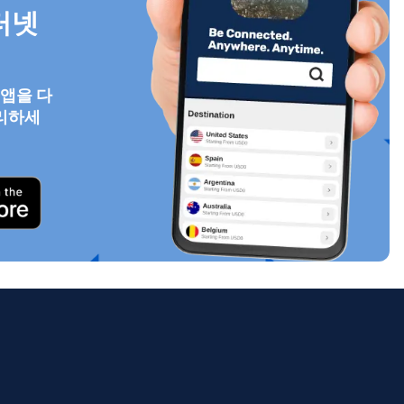
터넷
 앱을 다
팝업 닫기
리하세
ology.
ill
enter
eSIM
팝업 닫기
팝업 닫기