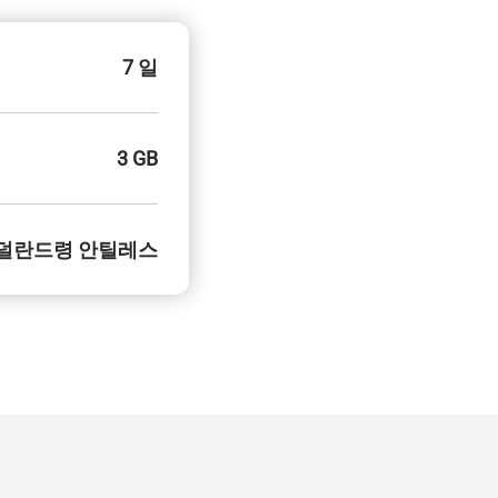
7 일
3 GB
덜란드령 안틸레스