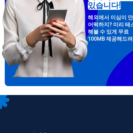
있습니다!
해외에서 이심이 
어떡하지? 미리 테
해볼 수 있게 무료
100MB 제공해드
How 
To get
Then, 
provid
in you
withou
이메
통화
언어
통화 