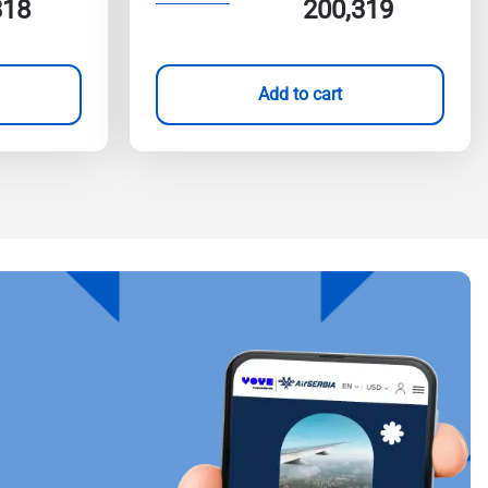
318
200,319
Add to cart