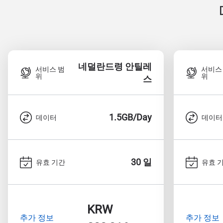
네덜란드령 안틸레
서비스 범
서비스
위
위
스
1.5GB/Day
데이터
데이터
30 일
유효 기간
유효 
KRW
추가 정보
추가 정보