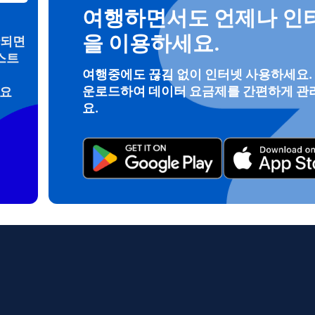
여행하면서도 언제나 인
을 이용하세요.
안되면
스트
로그인 또는 회원가입
여행중에도 끊김 없이 인터넷 사용하세요.
운로드하여 데이터 요금제를 간편하게 관
려요
do I get my eSim?
요.
계정을 계속 이용하거나 몇 초 만에 새로 만드세요.
 your eSIM, start by checking if your device supports eSIM techn
contact your mobile carrier to request an eSIM activation. They w
e you with a QR code or activation details that you can scan or 
r device settings. Once activated, you can enjoy the benefits of 
t needing a physical SIM card!
또는 이메일로 계속하기
일
 선택:
OTP 전송
 선택:
검색