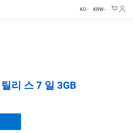
Unlimited Data
Unlimited Data
Unlimited Data
Unlimited Data
Cart
내 계
KO
KRW
틸리 스 7 일 3GB