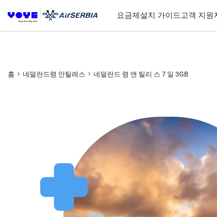
요금제
설치 가이드
고객 지원
홈
네덜란드령 안틸레스
네덜란드 령 앤 틸리 스 7 일 3GB