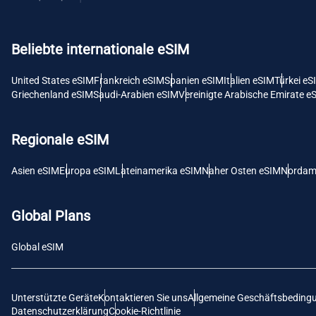
USD -
Beliebte internationale eSIM
E
SGD 
United States eSIM
Frankreich eSIM
Spanien eSIM
Italien eSIM
Türkei eS
Griechenland eSIM
Saudi-Arabien eSIM
Vereinigte Arabische Emirate e
D
JPY 
Regionale eSIM
F
Asien eSIM
Europa eSIM
Lateinamerika eSIM
Naher Osten eSIM
Nordam
THB 
Global Plans
IDR 
Global eSIM
CAD 
Unterstützte Geräte
Kontaktieren Sie uns
Allgemeine Geschäftsbeding
P
Datenschutzerklärung
Cookie-Richtlinie