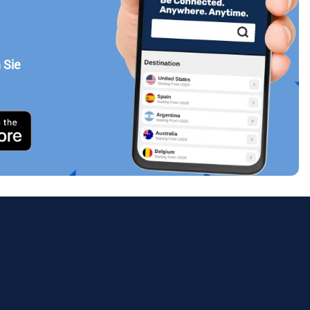
 Sie
Popup schließen
ues.
ology.
ill
enter
eSIM
Popup schließen
Popup schließen