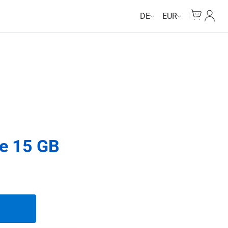
Unlimited Data
Unlimited Data
Unlimited Data
Unlimited Data
Cart
Mein 
DE
EUR
e 15 GB