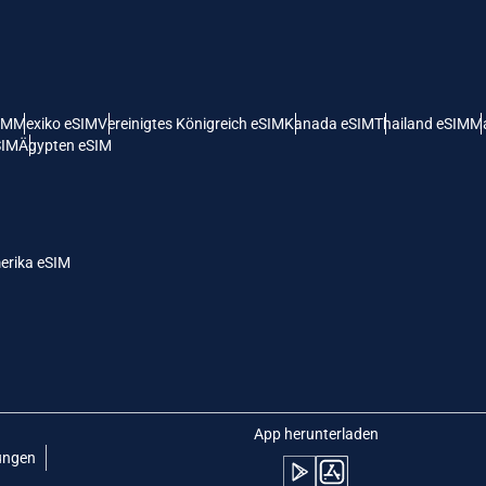
 Vereinigte Staaten (US) Dollar
KRW - Südkoreanischer Won
nglish
Español
- Singapur-Dollar
TWD - Neuer Taiwan-Dollar
IM
Mexiko eSIM
Vereinigtes Königreich eSIM
Kanada eSIM
Thailand eSIM
Ma
SIM
Ägypten eSIM
eutsch
简体中文
- Japanischer Yen
EUR - Euro
rançais
العربية
erika eSIM
- Thailändischer Baht
PHP - Philippinischer Peso
繁體中文
עברית
- Indonesische Rupiah
AUD - Australischer Dollar
日本語
한국어
- Kanadischer Dollar
GBP - Pfund Sterling
App herunterladen
ungen
olski
Português