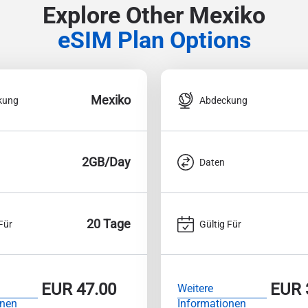
Explore Other Mexiko
eSIM Plan Options
Mexiko
kung
Abdeckung
2GB/Day
Daten
20 Tage
Für
Gültig Für
EUR
47.00
EUR
Weitere
onen
Informationen