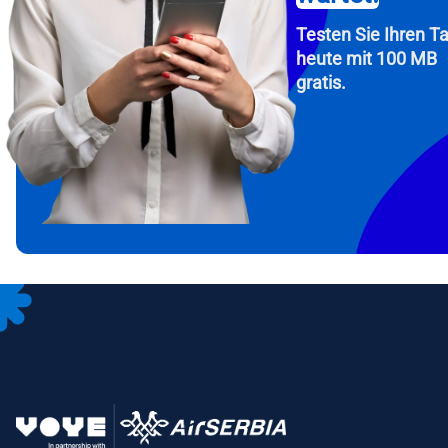
Testen Sie Ihren Ta
heute mit 100 MB
gratis.
How 
Fah
To get
Then, 
provid
in you
withou
E-Mai
Wäh
Spr
Währu