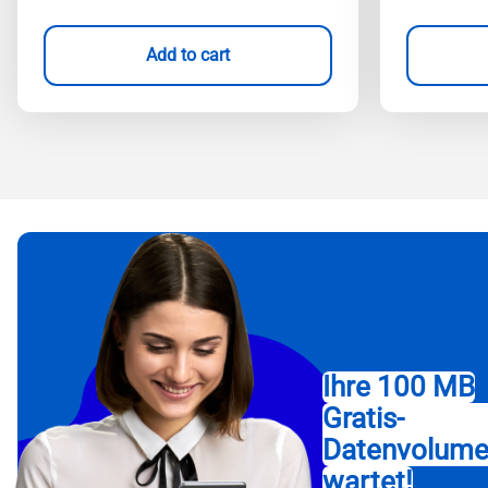
Add to cart
Ihre 100 MB
Gratis-
Datenvolum
wartet!