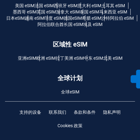
美国 eSIM
法国 eSIM
西班牙 eSIM
意大利 eSIM
土耳其 eSIM
墨西哥 eSIM
英国 eSIM
加拿大 eSIM
泰国 eSIM
马来西亚 eSIM
日本eSIM
越南 eSIM
印度 eSIM
德国eSIM
希腊 eSIM
沙特阿拉伯 eSIM
阿拉伯联合酋长国 eSIM
埃及 eSIM
区域性 eSIM
亚洲eSIM
欧洲 eSIM
拉丁美洲 eSIM
中东 eSIM
北美 eSIM
全球计划
全球eSIM
支持的设备
联系我们
条款和条件
隐私声明
Cookies 政策