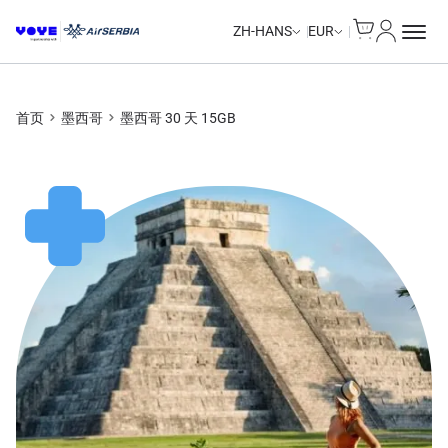
Cart
我的账户
Unlimited Data
Unlimited Data
Unlimited Data
Unlimited Data
ZH-HANS
EUR
首页
墨西哥
墨西哥 30 天 15GB