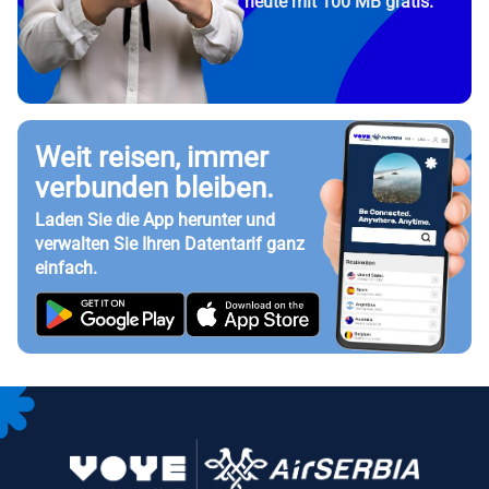
heute mit 100 MB gratis.
Weit reisen, immer
verbunden bleiben.
Laden Sie die App herunter und
verwalten Sie Ihren Datentarif ganz
einfach.