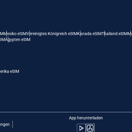
 Vereinigte Staaten (US) Dollar
KRW - Südkoreanischer Won
nglish
Español
- Singapur-Dollar
TWD - Neuer Taiwan-Dollar
IM
Mexiko eSIM
Vereinigtes Königreich eSIM
Kanada eSIM
Thailand eSIM
Ma
SIM
Ägypten eSIM
eutsch
简体中文
- Japanischer Yen
EUR - Euro
rançais
العربية
erika eSIM
- Thailändischer Baht
PHP - Philippinischer Peso
繁體中文
עברית
- Indonesische Rupiah
AUD - Australischer Dollar
日本語
한국어
- Kanadischer Dollar
GBP - Pfund Sterling
App herunterladen
ungen
olski
Português