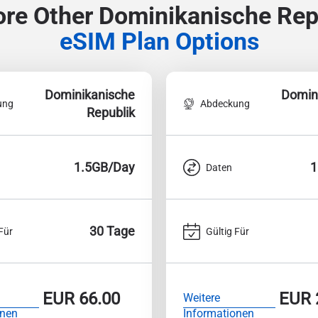
ore Other Dominikanische Rep
eSIM Plan Options
Dominikanische
Domin
ung
Abdeckung
Republik
1.5GB/Day
1
Daten
30 Tage
Für
Gültig Für
EUR
66.00
EUR
Weitere
onen
Informationen