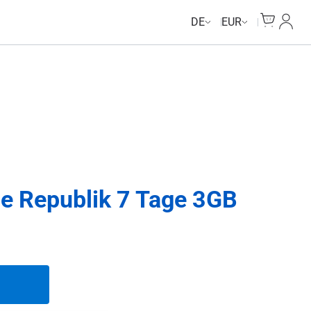
Unlimited Data
Unlimited Data
Unlimited Data
Unlimited Data
Cart
Mein 
DE
EUR
e Republik 7 Tage 3GB