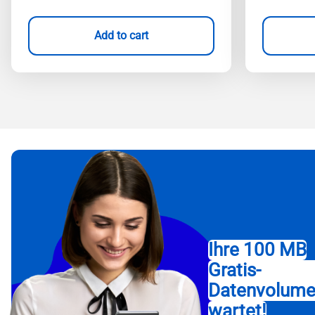
Add to cart
Ihre 100 MB
Gratis-
Datenvolum
wartet!