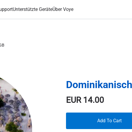
upport
Unterstützte Geräte
Über Voye
3GB
Dominikanisch
EUR
14.00
Add To Cart