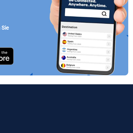
 Sie
Popup schließen
ues.
ology.
ill
enter
eSIM
Popup schließen
Popup schließen