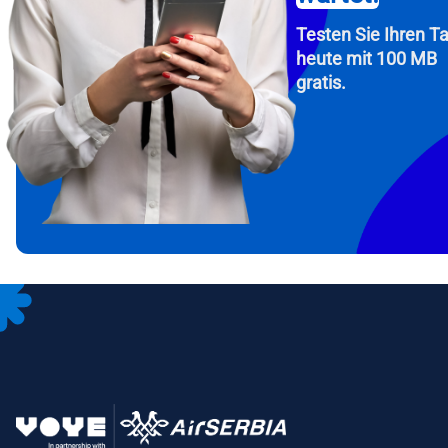
Testen Sie Ihren Ta
heute mit 100 MB
gratis.
How 
Fah
To get
Then, 
provid
in you
withou
E-Mai
Wäh
Spr
Währu