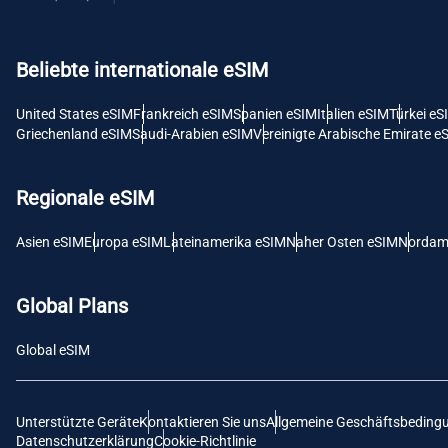
USD -
Beliebte internationale eSIM
E
SGD 
United States eSIM
Frankreich eSIM
Spanien eSIM
Italien eSIM
Türkei eS
Griechenland eSIM
Saudi-Arabien eSIM
Vereinigte Arabische Emirate e
D
JPY 
Regionale eSIM
F
Asien eSIM
Europa eSIM
Lateinamerika eSIM
Naher Osten eSIM
Nordam
THB 
Global Plans
IDR 
Global eSIM
CAD 
Unterstützte Geräte
Kontaktieren Sie uns
Allgemeine Geschäftsbeding
P
Datenschutzerklärung
Cookie-Richtlinie