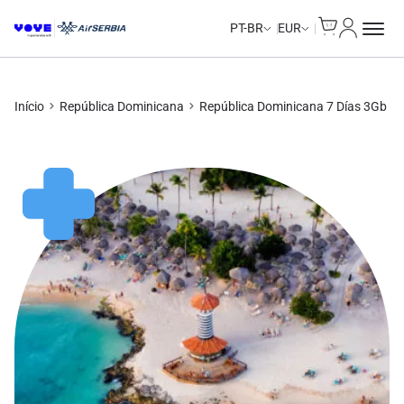
Cart
Minha Co
Unlimited Data
Unlimited Data
Unlimited Data
Unlimited Data
PT-BR
EUR
Início
República Dominicana
República Dominicana 7 Días 3Gb