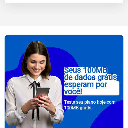
Seus 100MB
de dados grátis
esperam por
você!
Teste seu plano hoje com
100MB grátis.