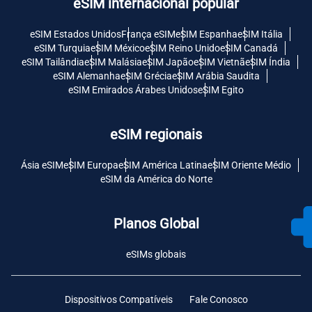
eSIM internacional popular
eSIM Estados Unidos
França eSIM
eSIM Espanha
eSIM Itália
eSIM Turquia
eSIM México
eSIM Reino Unido
eSIM Canadá
eSIM Tailândia
eSIM Malásia
eSIM Japão
eSIM Vietnã
eSIM Índia
eSIM Alemanha
eSIM Grécia
eSIM Arábia Saudita
eSIM Emirados Árabes Unidos
eSIM Egito
eSIM regionais
Ásia eSIM
eSIM Europa
eSIM América Latina
eSIM Oriente Médio
eSIM da América do Norte
Planos Global
eSIMs globais
Dispositivos Compatíveis
Fale Conosco