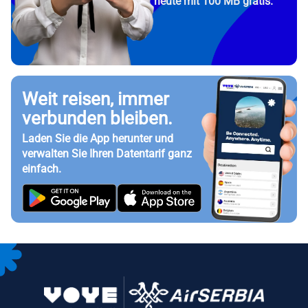
heute mit 100 MB gratis.
Weit reisen, immer
verbunden bleiben.
Laden Sie die App herunter und
verwalten Sie Ihren Datentarif ganz
einfach.