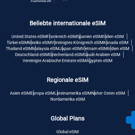
Beliebte internationale eSIM
United States eSIM
Frankreich eSIM
Spanien eSIM
Italien eSIM
Türkei eSIM
Mexiko eSIM
Vereinigtes Königreich eSIM
Kanada eSIM
Thailand eSIM
Malaysia eSIM
Japan eSIM
Vietnam eSIM
Indien eSIM
Deutschland eSIM
Griechenland eSIM
Saudi-Arabien eSIM
Vereinigte Arabische Emirate eSIM
Ägypten eSIM
Regionale eSIM
Asien eSIM
Europa eSIM
Lateinamerika eSIM
Naher Osten eSIM
Nordamerika eSIM
Global Plans
Global eSIM