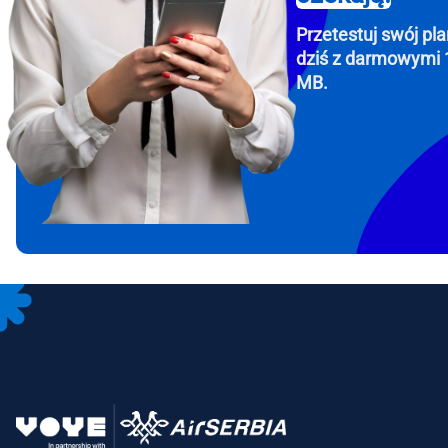
Przetestuj swój pla
dziś z darmowymi 
MB.
How 
To get
Then, 
provid
in you
withou
Emai
Wyb
Wybi
Wyszu