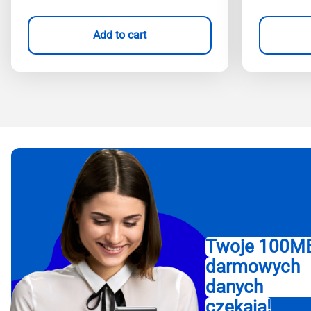
Add to cart
Twoje 100M
darmowych
danych
czekają!