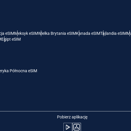
- Dolar Amerykański
KRW - Won Południowokoreański
nglish
Español
- Dolar Singapurski
TWD - Nowy Dolar Tajwański
cja eSIM
Meksyk eSIM
Wielka Brytania eSIM
Kanada eSIM
Tajlandia eSIM
Ma
M
Egipt eSIM
eutsch
简体中文
- Jen
EUR - Euro
rançais
العربية
ryka Północna eSIM
- Bat
PHP - Peso Filipińskie
繁體中文
עברית
- Rupia Indonezyjska
AUD - Dolar Australijski
日本語
한국어
- Dolar Kanadyjski
GBP - Funt Szterling
Pobierz aplikację
olski
Português