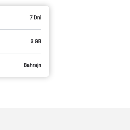
7 Dni
3 GB
Bahrajn