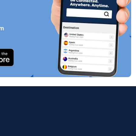
em
Zamknij wyskakujące okno
ology.
ill
enter
eSIM
Zamknij wyskakujące okno
Zamknij wyskakujące okno