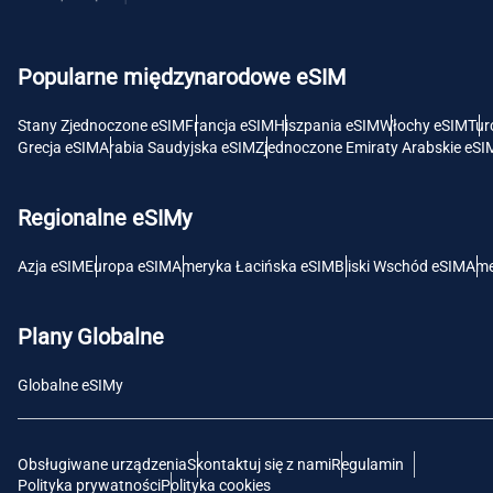
USD 
Popularne międzynarodowe eSIM
E
SGD 
Stany Zjednoczone eSIM
Francja eSIM
Hiszpania eSIM
Włochy eSIM
Tur
Grecja eSIM
Arabia Saudyjska eSIM
Zjednoczone Emiraty Arabskie eSI
D
JPY 
Regionalne eSIMy
F
Azja eSIM
Europa eSIM
Ameryka Łacińska eSIM
Bliski Wschód eSIM
Ame
THB 
Plany Globalne
IDR 
Globalne eSIMy
CAD 
Obsługiwane urządzenia
Skontaktuj się z nami
Regulamin
P
Polityka prywatności
Polityka cookies