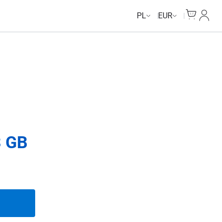
Cart
Moje 
PL
EUR
3 GB