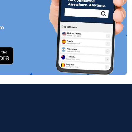
em
Zamknij wyskakujące okno
ology.
ill
enter
eSIM
Zamknij wyskakujące okno
Zamknij wyskakujące okno