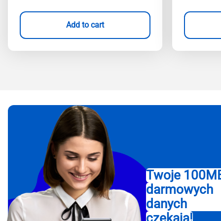
Add to cart
Twoje 100M
darmowych
danych
czekają!