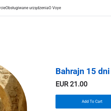
cie
Obsługiwane urządzenia
O Voye
Bahrajn 15 dni
EUR
21.00
Add To Cart