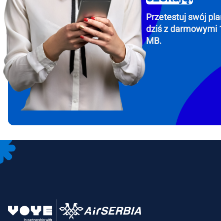
Przetestuj swój pla
dziś z darmowymi 
MB.
How 
To get
Then, 
provid
in you
withou
Emai
Wyb
Wybi
Wyszu