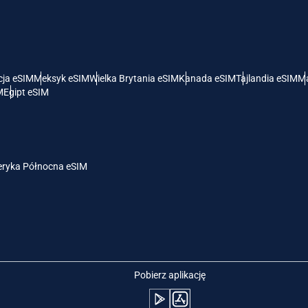
- Dolar Amerykański
KRW - Won Południowokoreański
nglish
Español
- Dolar Singapurski
TWD - Nowy Dolar Tajwański
cja eSIM
Meksyk eSIM
Wielka Brytania eSIM
Kanada eSIM
Tajlandia eSIM
Ma
M
Egipt eSIM
eutsch
简体中文
- Jen
EUR - Euro
rançais
العربية
ryka Północna eSIM
- Bat
PHP - Peso Filipińskie
繁體中文
עברית
- Rupia Indonezyjska
AUD - Dolar Australijski
日本語
한국어
- Dolar Kanadyjski
GBP - Funt Szterling
Pobierz aplikację
olski
Português