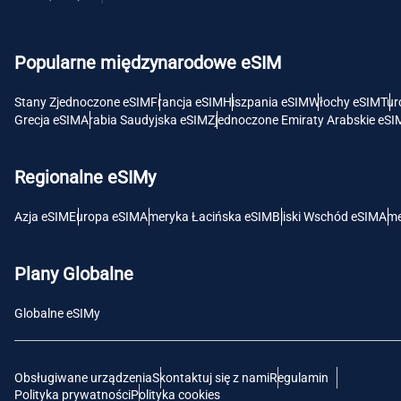
USD 
Popularne międzynarodowe eSIM
E
SGD 
Stany Zjednoczone eSIM
Francja eSIM
Hiszpania eSIM
Włochy eSIM
Tur
Grecja eSIM
Arabia Saudyjska eSIM
Zjednoczone Emiraty Arabskie eSI
D
JPY 
Regionalne eSIMy
F
Azja eSIM
Europa eSIM
Ameryka Łacińska eSIM
Bliski Wschód eSIM
Ame
THB 
Plany Globalne
IDR 
Globalne eSIMy
CAD 
Obsługiwane urządzenia
Skontaktuj się z nami
Regulamin
P
Polityka prywatności
Polityka cookies