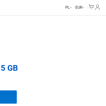
Cart
Moje 
PL
EUR
 5 GB