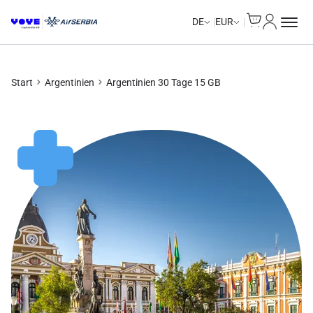
Cart
Mein Kon
Unlimited Data
Unlimited Data
Unlimited Data
Unlimited Data
DE
EUR
Start
Argentinien
Argentinien 30 Tage 15 GB