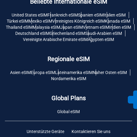
Beliebte internationale eSIM
United States eSIM
Frankreich eSIM
Spanien eSIM
Italien eSIM
Türkei eSIM
Mexiko eSIM
Vereinigtes Königreich eSIM
Kanada eSIM
Thailand eSIM
Malaysia eSIM
Japan eSIM
Vietnam eSIM
Indien eSIM
Deutschland eSIM
Griechenland eSIM
Saudi-Arabien eSIM
Vereinigte Arabische Emirate eSIM
Ägypten eSIM
Regionale eSIM
Asien eSIM
Europa eSIM
Lateinamerika eSIM
Naher Osten eSIM
Nordamerika eSIM
Global Plans
Global eSIM
Unterstützte Geräte
Kontaktieren Sie uns