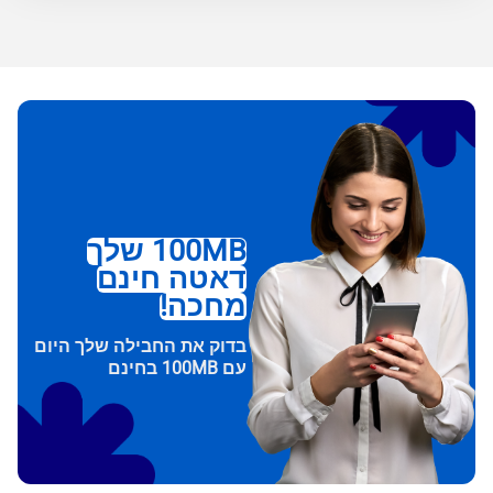
100MB שלך
דאטה חינם
מחכה!
בדוק את החבילה שלך היום
עם 100MB בחינם