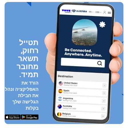
תטייל
רחוק,
תשאר
מחובר
תמיד.
הורד את
האפליקציה ונהל
את חבילת
הגלישה שלך
בקלות