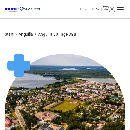
Cart
Mein Kon
Unlimited Data
Unlimited Data
Unlimited Data
Unlimited Data
DE
EUR
Start
Anguilla
Anguilla 30 Tage 8GB