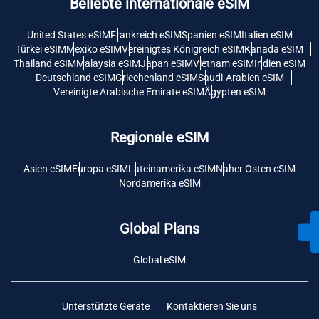
Beliebte internationale eSIM
United States eSIM
Frankreich eSIM
Spanien eSIM
Italien eSIM
Türkei eSIM
Mexiko eSIM
Vereinigtes Königreich eSIM
Kanada eSIM
Thailand eSIM
Malaysia eSIM
Japan eSIM
Vietnam eSIM
Indien eSIM
Deutschland eSIM
Griechenland eSIM
Saudi-Arabien eSIM
Vereinigte Arabische Emirate eSIM
Ägypten eSIM
Regionale eSIM
Asien eSIM
Europa eSIM
Lateinamerika eSIM
Naher Osten eSIM
Nordamerika eSIM
Global Plans
Global eSIM
Unterstützte Geräte
Kontaktieren Sie uns