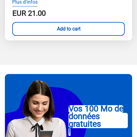
Plus d'infos
EUR
21.00
Add to cart
Vos 100 Mo de
données
gratuites
!