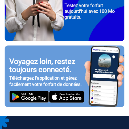
Testez votre forfait
aujourd'hui avec 100 Mo
gratuits.
Voyagez loin, restez
toujours connecté.
Téléchargez l'application et gérez
facilement votre forfait de données.