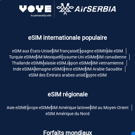
eSIM internationale populaire
eSIM aux États-Unis
eSIM française
Espagne eSIM
Italie eSIM
Turquie eSIM
eSIM Mexique
Royaume-Uni eSIM
eSIM canadienne
Thaïlande eSIM
Malaisie eSIM
Japon eSIM
eSIM vietnamienne
Inde eSIM
Allemagne eSIM
Grèce eSIM
eSIM Arabie Saoudite
eSIM des Émirats arabes unis
Egypte eSIM
eSIM régionale
Asie eSIM
Europe eSIM
eSIM Amérique latine
eSIM au Moyen-Orient
eSIM Amérique du Nord
Forfaits mondiaux