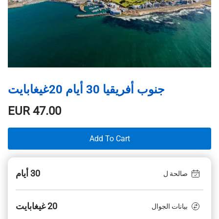
جنوب أفريقيا 30 أيام 20غيغابايت
EUR
47.00
Add To Cart
30 أيام
صالحة ل
20 غيغابايت
بيانات الجوال