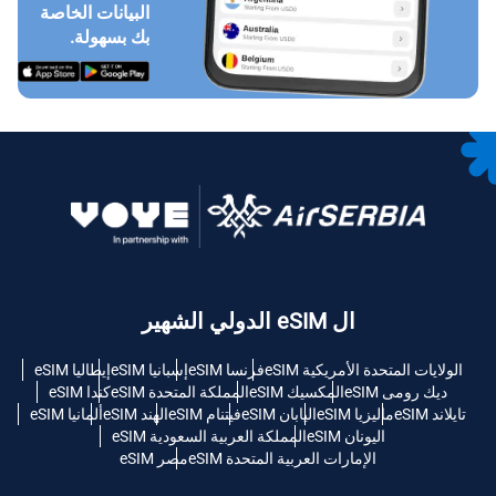
البيانات الخاصة
بك بسهولة.
ال eSIM الدولي الشهير
الولايات المتحدة الأمريكية eSIM
فرنسا eSIM
إسبانيا eSIM
إيطاليا eSIM
ديك رومى eSIM
المكسيك eSIM
المملكة المتحدة eSIM
كندا eSIM
تايلاند eSIM
ماليزيا eSIM
اليابان eSIM
فيتنام eSIM
الهند eSIM
ألمانيا eSIM
اليونان eSIM
المملكة العربية السعودية eSIM
الإمارات العربية المتحدة eSIM
مصر eSIM