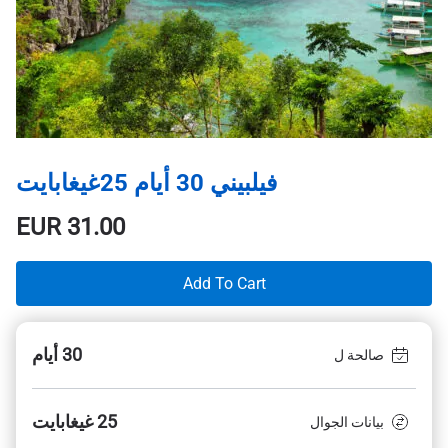
فيلبيني 30 أيام 25غيغابايت
EUR
31.00
Add To Cart
30 أيام
صالحة ل
25 غيغابايت
بيانات الجوال