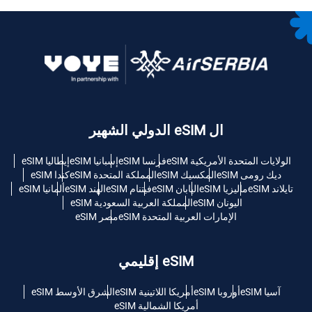
ال eSIM الدولي الشهير
الولايات المتحدة الأمريكية eSIM
فرنسا eSIM
إسبانيا eSIM
إيطاليا eSIM
ديك رومى eSIM
المكسيك eSIM
المملكة المتحدة eSIM
كندا eSIM
تايلاند eSIM
ماليزيا eSIM
اليابان eSIM
فيتنام eSIM
الهند eSIM
ألمانيا eSIM
اليونان eSIM
المملكة العربية السعودية eSIM
الإمارات العربية المتحدة eSIM
مصر eSIM
eSIM إقليمي
آسيا eSIM
أوروبا eSIM
أمريكا اللاتينية eSIM
الشرق الأوسط eSIM
أمريكا الشمالية eSIM